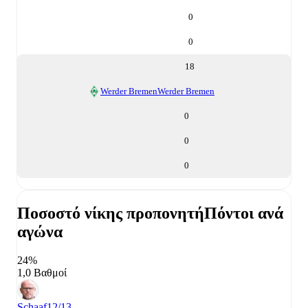
0
0
18
Werder Bremen
Werder Bremen
0
0
0
Ποσοστό νίκης προπονητή
Πόντοι ανά
αγώνα
24%
1,0 Βαθμοί
Schaaf
12/13