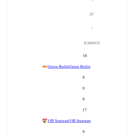
ΑΓ
=
ΒΑΘΜΟΊ
16
Union Berlin
Union Berlin
0
0
0
17
VfB Stuttgart
VfB Stuttgart
0