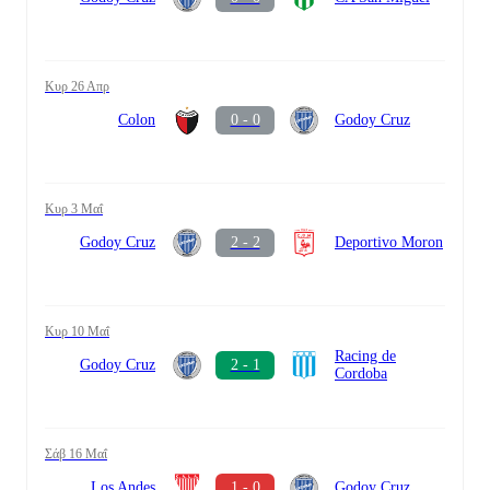
Κυρ 26 Απρ
Colon
0 - 0
Godoy Cruz
Κυρ 3 Μαΐ
Godoy Cruz
2 - 2
Deportivo Moron
Κυρ 10 Μαΐ
Racing de
Godoy Cruz
2 - 1
Cordoba
Σάβ 16 Μαΐ
Los Andes
1 - 0
Godoy Cruz