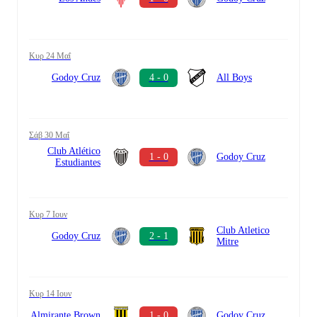
Κυρ 24 Μαΐ
Godoy Cruz
4 - 0
All Boys
Σάβ 30 Μαΐ
Club Atlético
1 - 0
Godoy Cruz
Estudiantes
Κυρ 7 Ιουν
Club Atletico
Godoy Cruz
2 - 1
Mitre
Κυρ 14 Ιουν
Almirante Brown
1 - 0
Godoy Cruz