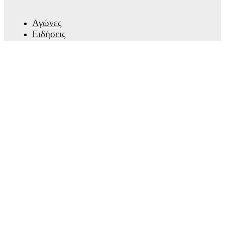
Αγώνες
Ειδήσεις
Κέντρο μεταγραφών
Φήμες
Προγράμματα τηλεόρασης
Πληροφορίες για εμάς
Καριέρες
Διαφημίστε
Lineup Builder
FAQ
Κατατάξεις FIFA ανδρών
Κατατάξεις FIFA γυναικών
Προβλέψεις
Ενημερωτικό δελτίο
Λάβε την εφαρμογή