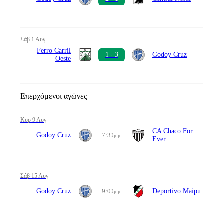
Σάβ 1 Αυγ
Ferro Carril
1 - 3
Godoy Cruz
Oeste
Επερχόμενοι αγώνες
Κυρ 9 Αυγ
CA Chaco For
Godoy Cruz
7:30
μ.μ.
Ever
Σάβ 15 Αυγ
Godoy Cruz
9:00
Deportivo Maipu
μ.μ.