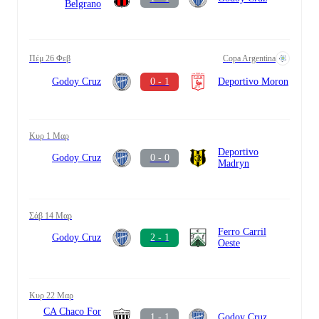
Belgrano
Πέμ 26 Φεβ
Copa Argentina
Godoy Cruz
0 - 1
Deportivo Moron
Κυρ 1 Μαρ
Deportivo
Godoy Cruz
0 - 0
Madryn
Σάβ 14 Μαρ
Ferro Carril
Godoy Cruz
2 - 1
Oeste
Κυρ 22 Μαρ
CA Chaco For
1 - 1
Godoy Cruz