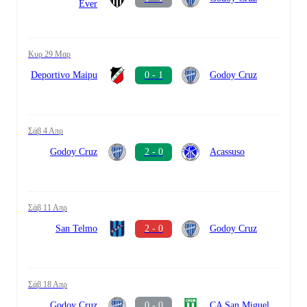
Ever
Κυρ 29 Μαρ
Deportivo Maipu
0 - 1
Godoy Cruz
Σάβ 4 Απρ
Godoy Cruz
2 - 0
Acassuso
Σάβ 11 Απρ
San Telmo
2 - 0
Godoy Cruz
Σάβ 18 Απρ
Godoy Cruz
0 - 0
CA San Miguel