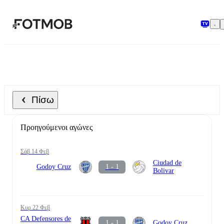
Μετάβαση στο κύριο περιεχόμενο
Πίσω
Προηγούμενοι αγώνες
Σάβ 14 Φεβ
Ciudad de
Godoy Cruz
1 - 1
Bolivar
Κυρ 22 Φεβ
CA Defensores de
1 - 1
Godoy Cruz