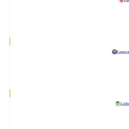
Limav
Linfi