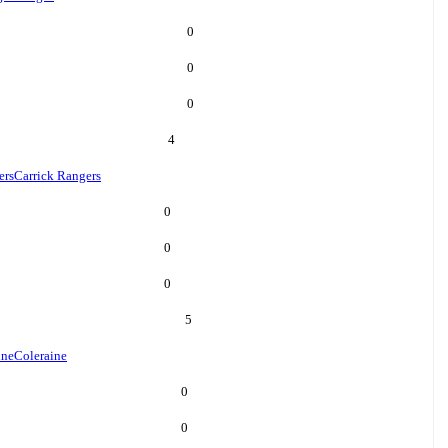
0
0
0
4
ers
Carrick Rangers
0
0
0
5
ine
Coleraine
0
0