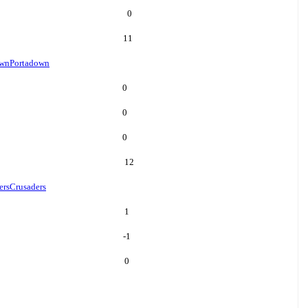
0
11
own
Portadown
0
0
0
12
ers
Crusaders
1
-1
0