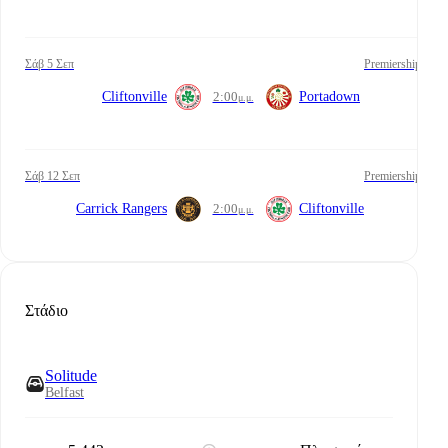
Σάβ 5 Σεπ
Premiership
Cliftonville
2:00
Portadown
μ.μ.
Σάβ 12 Σεπ
Premiership
Carrick Rangers
2:00
Cliftonville
μ.μ.
Στάδιο
Solitude
Belfast