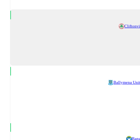
Cliftonvi
Ballymena Uni
Ban