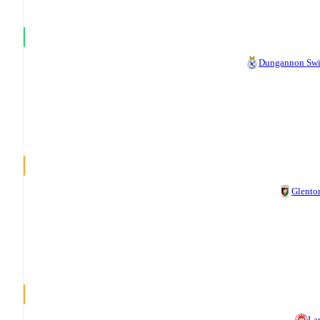
Dungannon Swi
Glento
La