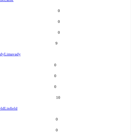
0
0
0
9
ady
Limavady
0
0
0
10
eld
Linfield
0
0