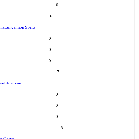
0
6
fts
Dungannon Swifts
0
0
0
7
ran
Glentoran
0
0
0
8
rne
Larne