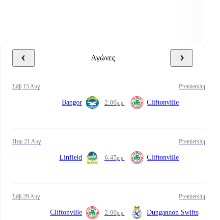
Αγώνες
Σάβ 15 Αυγ
Premiership
Bangor
2:00
Cliftonville
μ.μ.
Παρ 21 Αυγ
Premiership
Linfield
6:45
Cliftonville
μ.μ.
Σάβ 29 Αυγ
Premiership
Cliftonville
2:00
Dungannon Swifts
μ.μ.