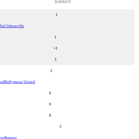
ΒΑΘΜΟΊ
1
lle
Cliftonville
1
+
1
3
2
ted
Ballymena United
0
0
0
3
gor
Bangor