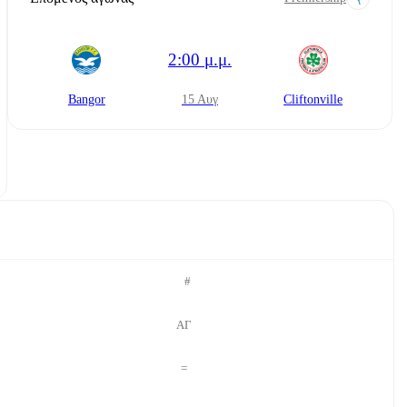
2:00 μ.μ.
Bangor
15 Αυγ
Cliftonville
#
ΑΓ
=