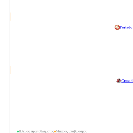
Portad
Crusad
Πλέι οφ πρωταθλήματος
Μπαράζ υποβιβασμού