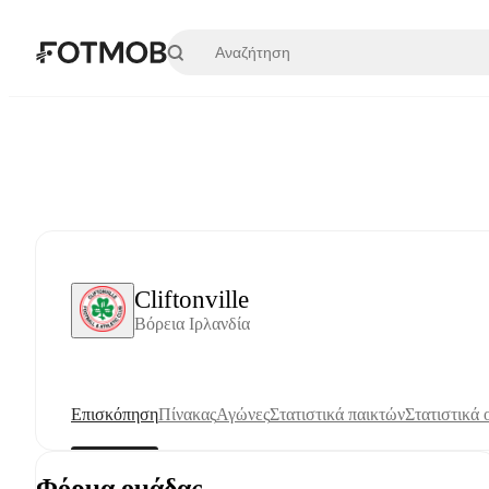
Μετάβαση στο κύριο περιεχόμενο
Cliftonville
Βόρεια Ιρλανδία
Επισκόπηση
Πίνακας
Αγώνες
Στατιστικά παικτών
Στατιστικά
Φόρμα ομάδας