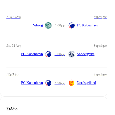
Κυρ 23 Αυγ
Superligaen
Viborg
4:00
FC København
μ.μ.
Δευ 31 Αυγ
Superligaen
FC København
5:00
Sønderjyske
μ.μ.
Πέμ 3 Σεπ
Superligaen
FC København
6:00
Nordsjælland
μ.μ.
Στάδιο