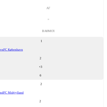
ΑΓ
=
ΒΑΘΜΟΊ
1
avn
FC København
2
+
3
6
2
and
FC Midtjylland
2