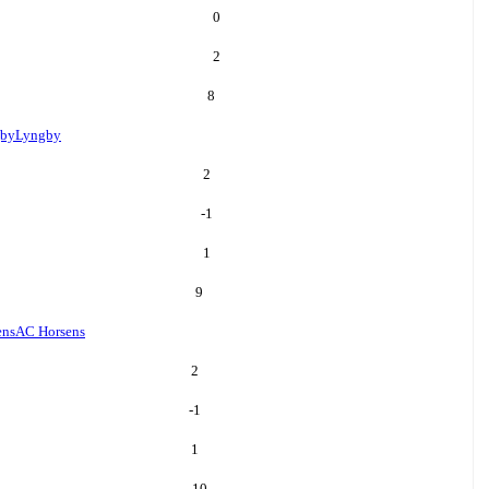
0
2
8
by
Lyngby
2
-1
1
9
ens
AC Horsens
2
-1
1
10