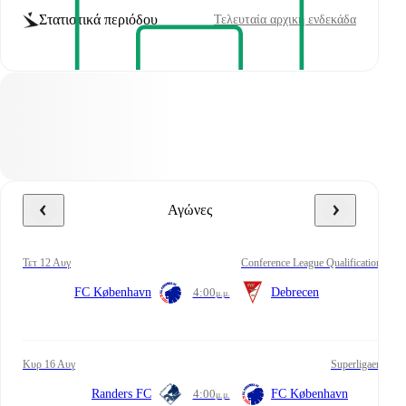
Στατιστικά περιόδου
Τελευταία αρχική ενδεκάδα
Αγώνες
Τετ 12 Αυγ
Conference League Qualification
FC København
4:00
Debrecen
μ.μ.
Κυρ 16 Αυγ
Superligaen
Randers FC
4:00
FC København
μ.μ.