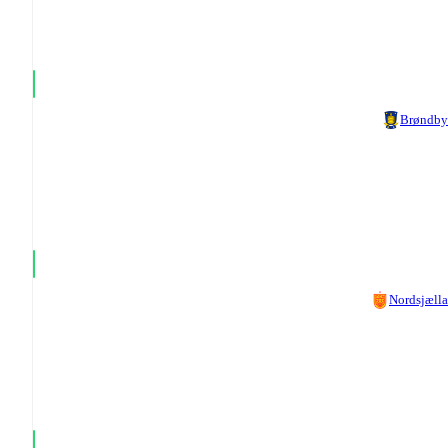
Brøndby
Nordsjæll