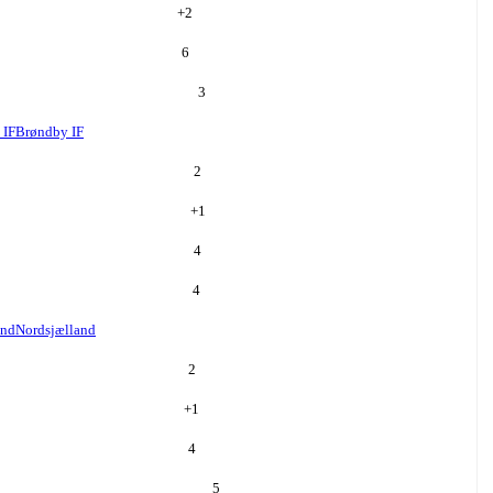
+
2
6
3
 IF
Brøndby IF
2
+
1
4
4
and
Nordsjælland
2
+
1
4
5