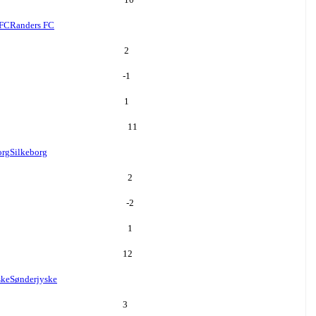
 FC
Randers FC
2
-1
1
11
org
Silkeborg
2
-2
1
12
ske
Sønderjyske
3