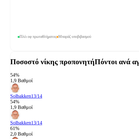
Πλέι οφ πρωταθλήματος
Μπαράζ υποβιβασμού
Ποσοστό νίκης προπονητή
Πόντοι ανά α
54%
1,9 Βαθμοί
Solbakken
13/14
54%
1,9 Βαθμοί
Solbakken
13/14
61%
2,0 Βαθμοί