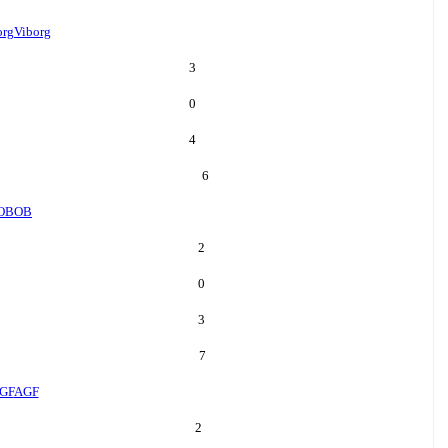
org
Viborg
3
0
4
6
OB
OB
2
0
3
7
GF
AGF
2