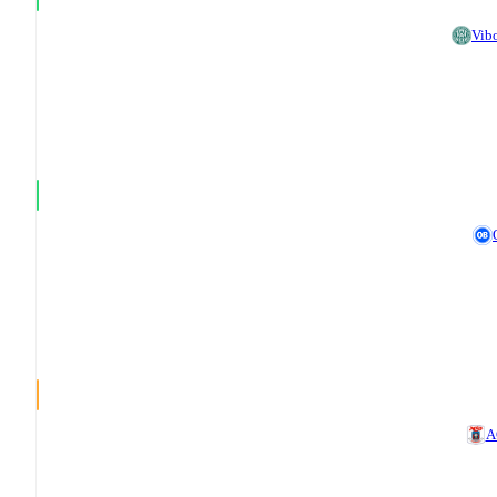
Vib
A