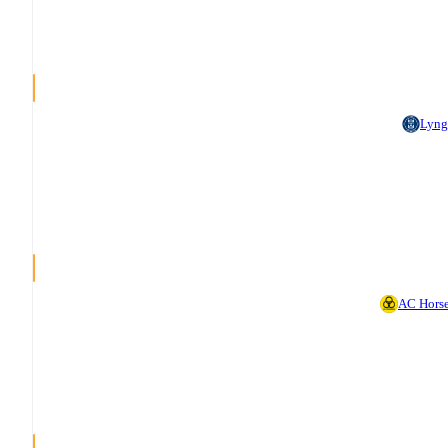
Lyng
AC Hors