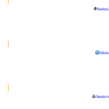
Randers
Silkeb
Sønderjy