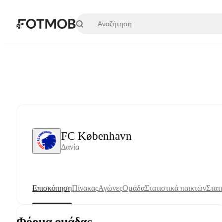
Μετάβαση στο κύριο περιεχόμενο
FC København
Δανία
Επισκόπηση
Πίνακας
Αγώνες
Ομάδα
Στατιστικά παικτών
Στατ
Φόρμα ομάδας