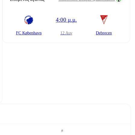
4:00 μ.μ.
FC København
12 Αυγ
Debrecen
#