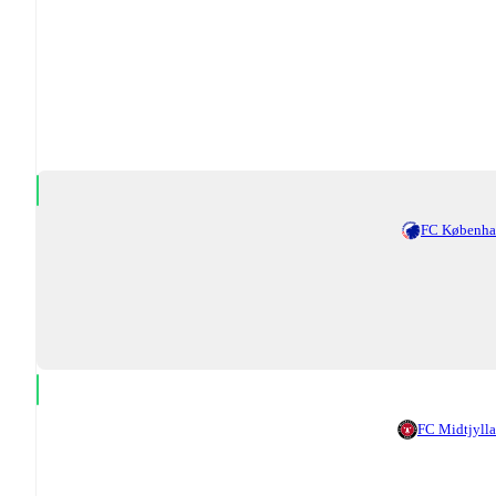
FC Københ
FC Midtjyll