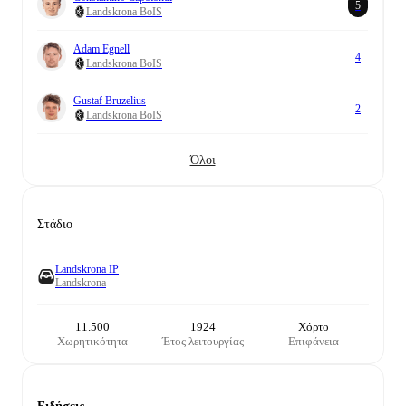
5
Landskrona BoIS
Adam Egnell
4
Landskrona BoIS
Gustaf Bruzelius
2
Landskrona BoIS
Όλοι
Στάδιο
Landskrona IP
Landskrona
11.500
1924
Χόρτο
Χωρητικότητα
Έτος λειτουργίας
Επιφάνεια