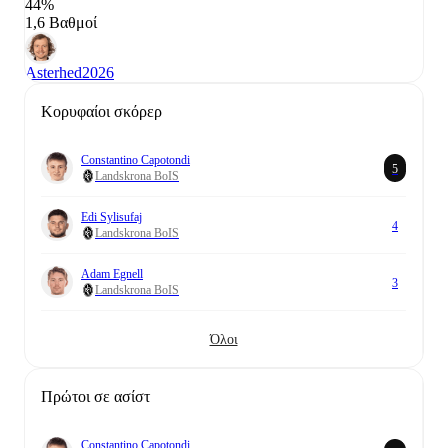
44%
1,6 Βαθμοί
Asterhed
2026
Κορυφαίοι σκόρερ
Constantino Capotondi
5
Landskrona BoIS
Edi Sylisufaj
4
Landskrona BoIS
Adam Egnell
3
Landskrona BoIS
Όλοι
Πρώτοι σε ασίστ
Constantino Capotondi