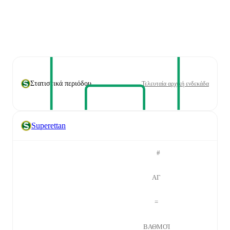
Στατιστικά περιόδου
Τελευταία αρχική ενδεκάδα
Superettan
#
ΑΓ
=
ΒΑΘΜΟΊ