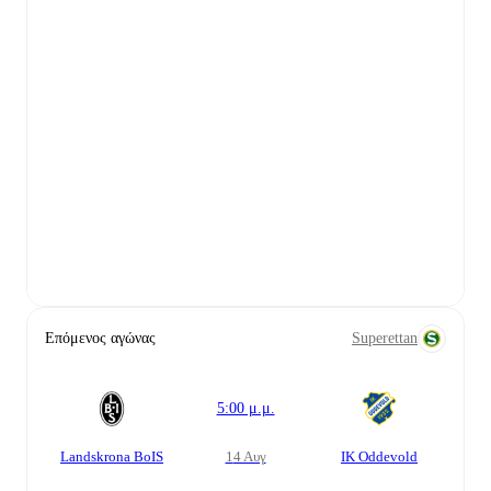
Επόμενος αγώνας
Superettan
5:00 μ.μ.
Landskrona BoIS
14 Αυγ
IK Oddevold