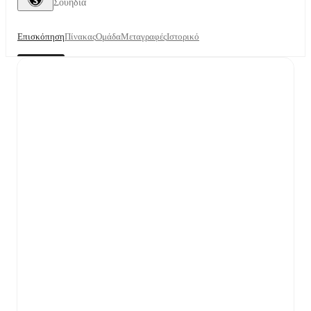
Σουηδία
Επισκόπηση
Πίνακας
Ομάδα
Μεταγραφές
Ιστορικό