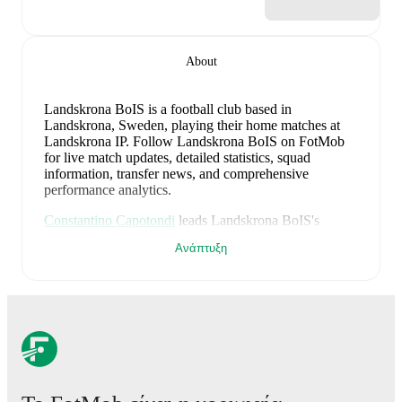
About
Landskrona BoIS is a football club
based in
Landskrona, Sweden
, playing their home matches at
Landskrona IP
.
Follow Landskrona BoIS on FotMob
for live match updates, detailed statistics, squad
information, transfer news, and comprehensive
performance analytics.
Constantino Capotondi
leads
Landskrona BoIS
's
scoring
in league play
with
5
goals
this season.
Edi
Ανάπτυξη
Sylisufaj
has contributed
4
, while
Adam Egnell
has
added
3
.
Constantino Capotondi
is the chief creator for
Landskrona BoIS
in league play
with
5
assists
this
season.
Adam Egnell
and
Gustaf Bruzelius
have also
been key playmakers with
4
and
2
assists respectively.
Landskrona BoIS
have been in
inconsistent form
recently, winning
2
of their last
5
matches (
40
% win