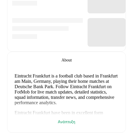
About
Eintracht Frankfurt is a football club
based in Frankfurt
am Main, Germany
, playing their home matches at
Deutsche Bank Park
.
Follow Eintracht Frankfurt on
FotMob for live match updates, detailed statistics,
squad information, transfer news, and comprehensive
performance analytics.
Eintracht Frankfurt
have been in
excellent form
recently, winning
4
of their last
5
matches (
80
% win
Ανάπτυξη
rate). They have scored
21
goals
and conceded
4
during this period.
Overall, their attack has been firing