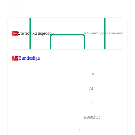
Στατιστικά περιόδου
Τελευταία αρχική ενδεκάδα
Bundesliga
#
ΑΓ
=
ΒΑΘΜΟΊ
5