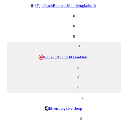
M'gladbach
Borussia Mönchengladbach
0
0
0
6
Frankfurt
Eintracht Frankfurt
0
0
0
7
Elversberg
Elversberg
0