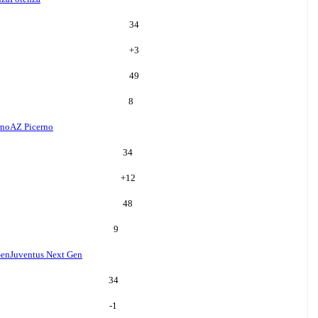
34
+
3
49
8
rno
AZ Picerno
34
+
12
48
9
Gen
Juventus Next Gen
34
-1