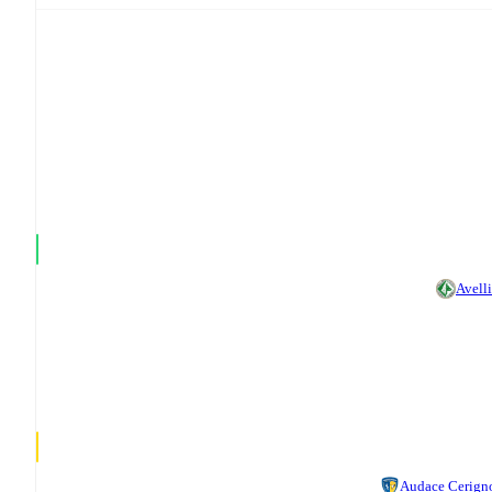
Avell
Audace Cerign