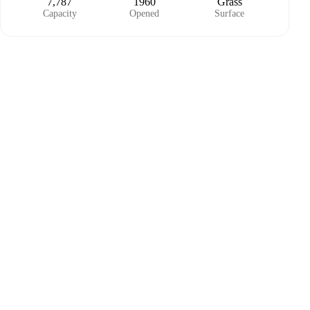
7,787
1960
Grass
Capacity
Opened
Surface