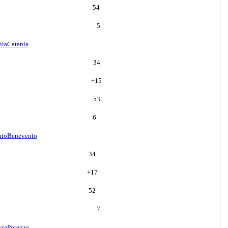
54
5
nia
Catania
34
+
15
53
6
nto
Benevento
34
+
17
52
7
nza
Potenza