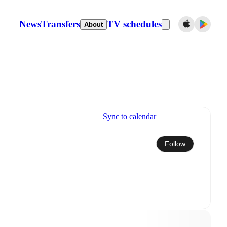
News
Transfers
TV schedules
About
Sync to calendar
Follow