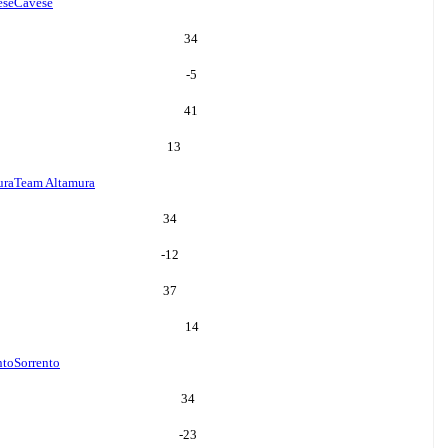
ese
Cavese
34
-5
41
13
ura
Team Altamura
34
-12
37
14
nto
Sorrento
34
-23