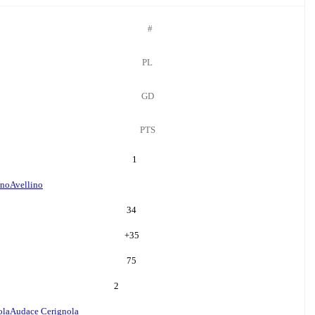
#
PL
GD
PTS
1
ino
Avellino
34
+
35
75
2
ola
Audace Cerignola