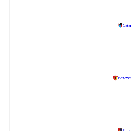
Cata
Beneve
Pote