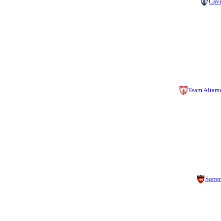
Cav
Team Altam
Sorre