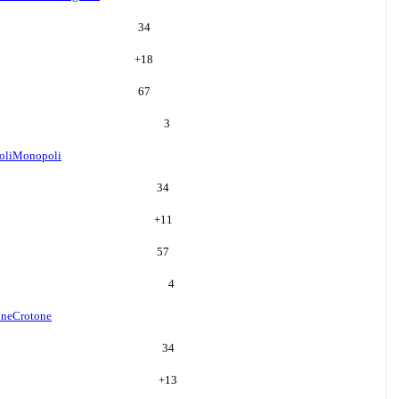
34
+
18
67
3
oli
Monopoli
34
+
11
57
4
one
Crotone
34
+
13