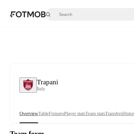
Skip to main content
Trapani
Italy
Overview
Table
Fixtures
Player stats
Team stats
Transfers
Histo
Team form