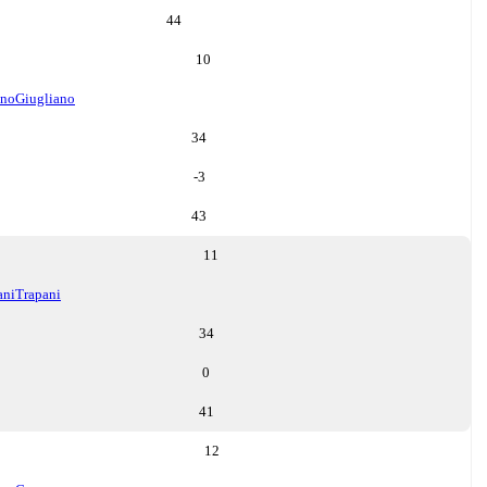
44
10
ano
Giugliano
34
-3
43
11
ani
Trapani
34
0
41
12