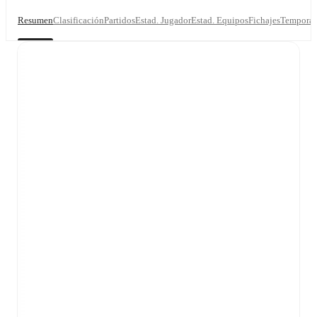
Resumen
Clasificación
Partidos
Estad. Jugador
Estad. Equipos
Fichajes
Temporad