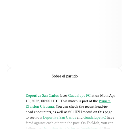
Sobre el partido
Deportiva San Carlos
faces
Guadalupe FC
at
on
Mon, Apr
13, 2026, 00:00 UTC
.
This match is part of the
Primera
Division Clausura
. You can check the recent head-to-
head encounters, as well as full H2H record on this page
to see how
Deportiva San Carlos
and
Guadalupe FC
have
fared against each other in the past. On FotMob, you can
follow the
Deportiva San Carlos
vs
Guadalupe FC
live