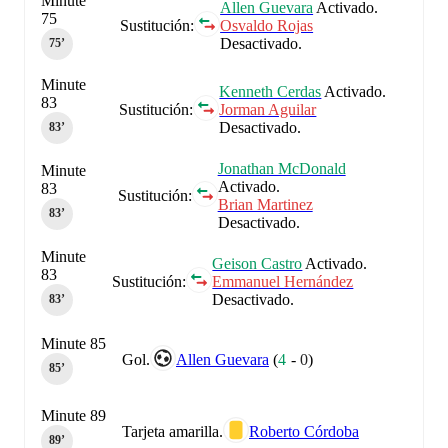
Minute
Allen Guevara
Activado.
75
Sustitución:
Osvaldo Rojas
Desactivado.
75‎’‎
Minute
Kenneth Cerdas
Activado.
83
Sustitución:
Jorman Aguilar
Desactivado.
83‎’‎
Jonathan McDonald
Minute
Activado.
83
Sustitución:
Brian Martinez
83‎’‎
Desactivado.
Minute
Geison Castro
Activado.
83
Sustitución:
Emmanuel Hernández
Desactivado.
83‎’‎
Minute 85
Gol.
Allen Guevara
(
4
-
0
)
85‎’‎
Minute 89
Tarjeta amarilla.
Roberto Córdoba
89‎’‎