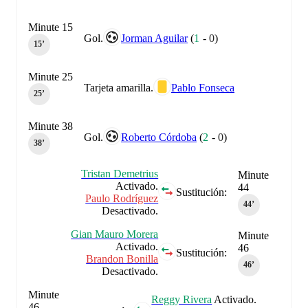
Minute 15
Gol.
Jorman Aguilar
(
1
-
0
)
15‎’‎
Minute 25
Tarjeta amarilla.
Pablo Fonseca
25‎’‎
Minute 38
Gol.
Roberto Córdoba
(
2
-
0
)
38‎’‎
Tristan Demetrius
Minute
Activado.
44
Sustitución:
Paulo Rodríguez
44‎’‎
Desactivado.
Gian Mauro Morera
Minute
Activado.
46
Sustitución:
Brandon Bonilla
46‎’‎
Desactivado.
Minute
Reggy Rivera
Activado.
46