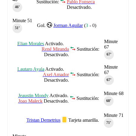
Sustitución:
Pablo Fonseca
Desactivado.
46‎’‎
Minute 51
Gol.
Jorman Aguilar
(
3
-
0
)
51‎’‎
Minute
Elian Morales
Activado.
67
René Miranda
Sustitución:
Desactivado.
67‎’‎
Minute
Lautaro Ayala
Activado.
67
Axel Amador
Sustitución:
Desactivado.
67‎’‎
Minute 68
Jeaustin Mondy
Activado.
Sustitución:
Joao Maleck
Desactivado.
68‎’‎
Minute 71
Tristan Demetrius
Tarjeta amarilla.
71‎’‎