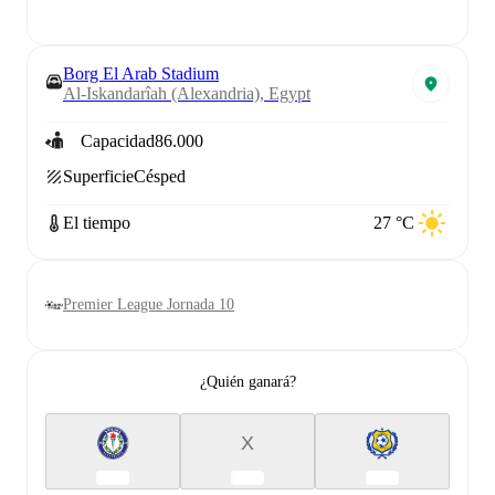
Borg El Arab Stadium
Al-Iskandarîah (Alexandria), Egypt
Capacidad
86.000
Superficie
Césped
El tiempo
27 °C
Premier League Jornada 10
¿Quién ganará?
X