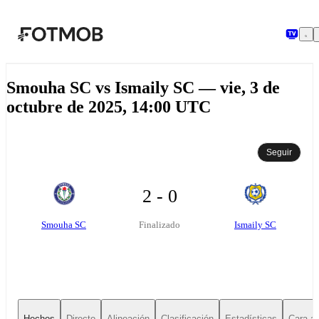
Saltar al contenido principal
Smouha SC vs Ismaily SC — vie, 3 de
octubre de 2025, 14:00 UTC
Seguir
2 - 0
Smouha SC
Ismaily SC
Finalizado
Hechos
Directo
Alineación
Clasificación
Estadísticas
Cara a