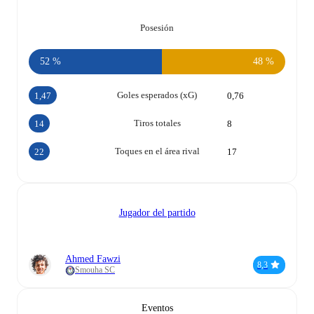
Posesión
52 %
48 %
Goles esperados (xG)
1,47
0,76
Tiros totales
14
8
Toques en el área rival
22
17
Jugador del partido
Ahmed Fawzi
8,3
Smouha SC
Eventos