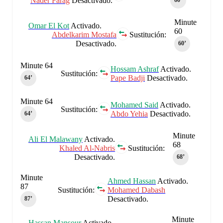
Nader Farag
Desactivado.
60‎’‎
Minute
Omar El Kot
Activado.
60
Abdelkarim Mostafa
Sustitución:
Desactivado.
60‎’‎
Minute 64
Hossam Ashraf
Activado.
Sustitución:
Pape Badji
Desactivado.
64‎’‎
Minute 64
Mohamed Said
Activado.
Sustitución:
Abdo Yehia
Desactivado.
64‎’‎
Minute
Ali El Malawany
Activado.
68
Khaled Al-Nabris
Sustitución:
Desactivado.
68‎’‎
Minute
Ahmed Hassan
Activado.
87
Sustitución:
Mohamed Dabash
Desactivado.
87‎’‎
Minute
Hassan Mansour
Activado.