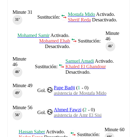
Minute 31
Mostafa Mido
Activado.
Sustitución:
Sherif Reda
Desactivado.
31‎’‎
Minute
Mohamed Samir
Activado.
46
Mohamed Ehab
Sustitución:
Desactivado.
46‎’‎
Minute
Samuel Amadi
Activado.
46
Sustitución:
Khaled El Ghandour
Desactivado.
46‎’‎
Minute 49
Pape Badji
(
1
-
0
)
Gol.
asistencia de Mostafa Mido
49‎’‎
Minute 56
Ahmed Fawzi
(
2
-
0
)
Gol.
asistencia de Amr El Sisi
56‎’‎
Minute 60
Hassan Saber
Activado.
Sustitución: