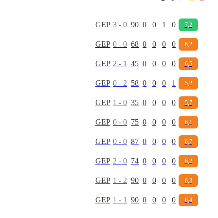
G
E
P
3
-
0
90
0
0
1
0
7,2
G
E
P
0
-
0
68
0
0
0
0
6,2
G
E
P
2
-
1
45
0
0
0
0
6,5
G
E
P
0
-
2
58
0
0
0
1
5,2
G
E
P
1
-
0
35
0
0
0
0
5,7
G
E
P
0
-
0
75
0
0
0
0
6,1
G
E
P
0
-
0
87
0
0
0
0
6,7
G
E
P
2
-
0
74
0
0
0
0
6,2
G
E
P
1
-
2
90
0
0
0
0
6,3
G
E
P
1
-
1
90
0
0
0
0
6,4