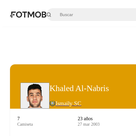
Saltar al contenido principal
Khaled Al-Nabris
Ismaily SC
7
23 años
Camiseta
27 mar 2003