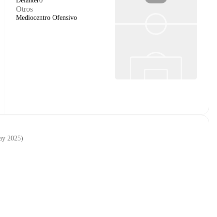
Delantero
Otros
Mediocentro Ofensivo
ay 2025
)