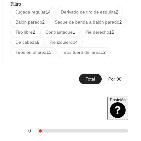
Filtro
Jugada regular
14
Derivado de tiro de esquina
2
Balón parado
2
Saque de banda a balón parado
2
Tiro libre
2
Contraataque
1
Pie derecho
15
De cabeza
6
Pie izquierdo
4
Tiros en el área
13
Tiros fuera del área
12
Total
Por 90
Posición
0