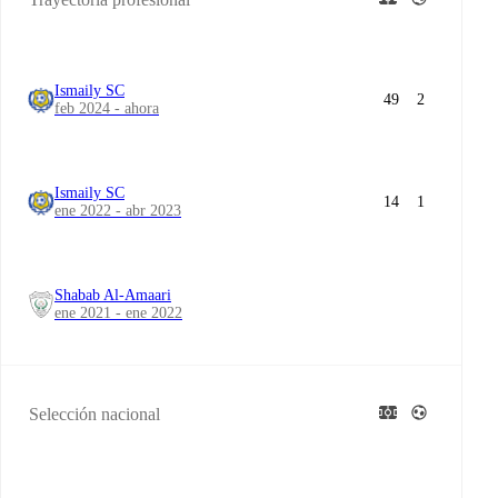
Ismaily SC
49
2
feb 2024 - ahora
Ismaily SC
14
1
ene 2022 - abr 2023
Shabab Al-Amaari
ene 2021 - ene 2022
Selección nacional