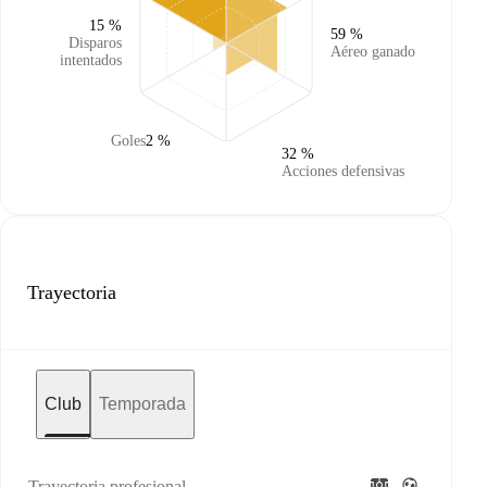
15 %
59 %
Disparos
Aéreo ganado
intentados
Goles
2 %
32 %
Acciones defensivas
Trayectoria
Club
Temporada
Trayectoria profesional