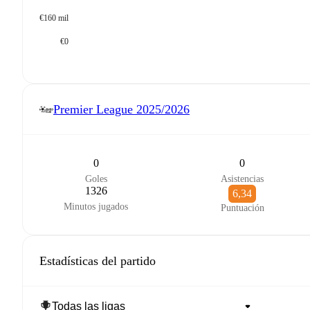
€160 mil
€0
Premier League
2025/2026
0
0
Goles
Asistencias
1326
6,34
Minutos jugados
Puntuación
Estadísticas del partido