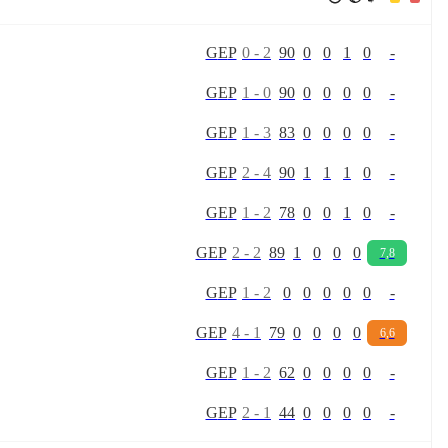
G
E
P
0
-
2
90
0
0
1
0
-
G
E
P
1
-
0
90
0
0
0
0
-
G
E
P
1
-
3
83
0
0
0
0
-
G
E
P
2
-
4
90
1
1
1
0
-
G
E
P
1
-
2
78
0
0
1
0
-
G
E
P
2
-
2
89
1
0
0
0
7,8
G
E
P
1
-
2
0
0
0
0
0
-
G
E
P
4
-
1
79
0
0
0
0
6,6
G
E
P
1
-
2
62
0
0
0
0
-
G
E
P
2
-
1
44
0
0
0
0
-