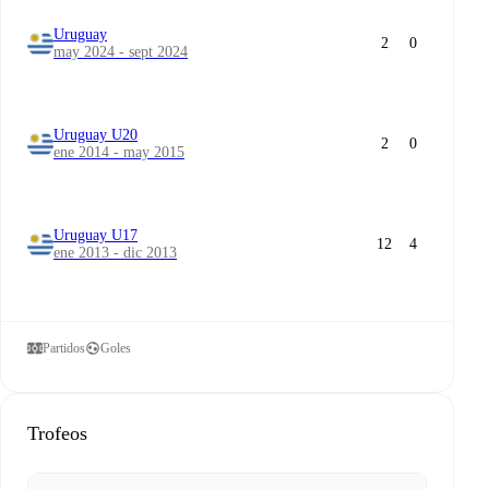
Uruguay
2
0
may 2024 - sept 2024
Uruguay U20
2
0
ene 2014 - may 2015
Uruguay U17
12
4
ene 2013 - dic 2013
Partidos
Goles
Trofeos