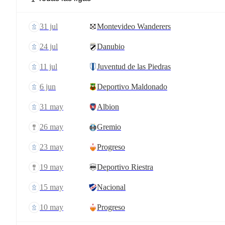
31 jul
Montevideo Wanderers
24 jul
Danubio
11 jul
Juventud de las Piedras
6 jun
Deportivo Maldonado
31 may
Albion
26 may
Gremio
23 may
Progreso
19 may
Deportivo Riestra
15 may
Nacional
10 may
Progreso