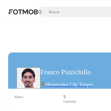
Saltar al contenido principal
Franco Pizzichillo
Montevideo City Torque
5
Altura
Camiseta