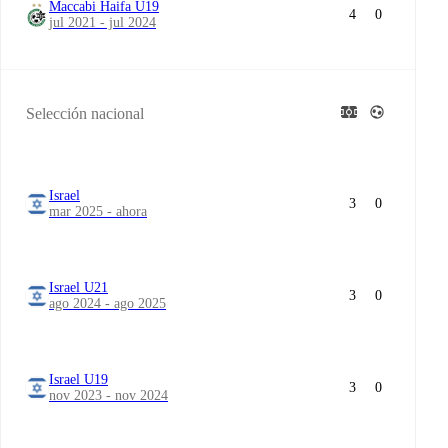
Maccabi Haifa U19
4
0
jul 2021 - jul 2024
Selección nacional
Israel
3
0
mar 2025 - ahora
Israel U21
3
0
ago 2024 - ago 2025
Israel U19
3
0
nov 2023 - nov 2024