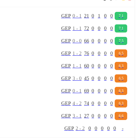
G
E
P
0
-
1
21
0
1
0
0
7,1
G
E
P
1
-
1
72
0
0
0
0
7,1
G
E
P
0
-
0
66
0
0
0
0
7,5
G
E
P
1
-
2
76
0
0
0
0
6,5
G
E
P
1
-
1
60
0
0
0
0
6,3
G
E
P
3
-
0
45
0
0
0
0
6,5
G
E
P
0
-
1
69
0
0
0
0
6,3
G
E
P
4
-
2
74
0
0
0
0
6,3
G
E
P
3
-
1
27
0
0
0
0
6,6
G
E
P
2
-
2
0
0
0
0
0
-