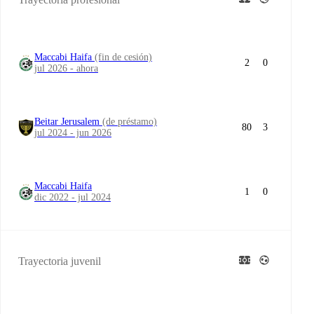
Maccabi Haifa
(fin de cesión)
2
0
jul 2026 - ahora
Beitar Jerusalem
(de préstamo)
80
3
jul 2024 - jun 2026
Maccabi Haifa
1
0
dic 2022 - jul 2024
Trayectoria juvenil