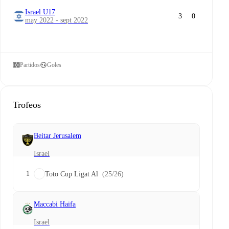
Israel U17
3
0
may 2022 - sept 2022
Partidos
Goles
Trofeos
Beitar Jerusalem
Israel
1
Toto Cup Ligat Al
(25/26)
Maccabi Haifa
Israel