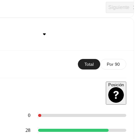
Siguiente
Total
Por 90
Posición
0
28