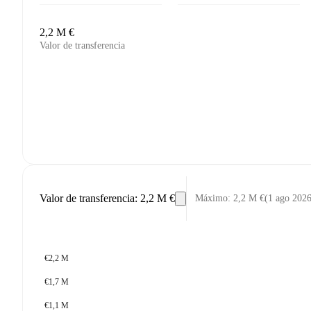
2,2 M €
Valor de transferencia
Valor de transferencia
:
2,2 M €
Máximo
:
2,2 M €
(
1 ago 202
€2,2 M
€1,7 M
€1,1 M