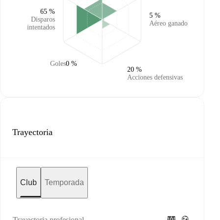
65 %
5 %
Disparos
Aéreo ganado
intentados
Goles
0 %
20 %
Acciones defensivas
Trayectoria
Club
Temporada
Trayectoria profesional