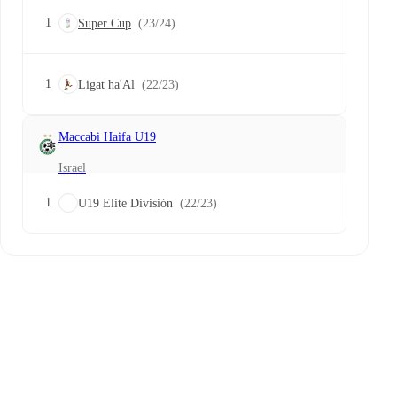
1
Super Cup
(23/24)
1
Ligat ha'Al
(22/23)
Maccabi Haifa U19
Israel
1
U19 Elite División
(22/23)