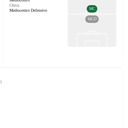
Mediocentro
Otros
MC
Mediocentro Defensivo
MCD
6
)