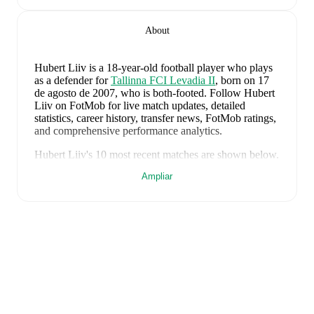
About
Hubert Liiv
is a 18-year-old football player who plays
as a defender
for
Tallinna FCI Levadia II
, born on 17
de agosto de 2007, who is both-footed
.
Follow Hubert
Liiv on FotMob for live match updates, detailed
statistics, career history, transfer news, FotMob ratings,
and comprehensive performance analytics.
Hubert Liiv
's
10
most recent matches are shown below.
Visit each match page for full details including lineups,
Ampliar
match events, and advanced statistics:
2 de agosto de 2026
:
1
-
1
draw
away at
Parnu JK
Vaprus
(
unused substitute
)
30 de julio de 2026
:
1
-
3
loss
at home vs
IFK
Göteborg
(
unused substitute
)
21 de julio de 2026
:
2
-
1
win
away at
IFK Göteborg
(
unused substitute
)
16 de julio de 2026
:
5
-
0
win
at home vs
Caernarfon
(
24 minutes
)
9 de julio de 2026
:
5
-
0
win
away at
Caernarfon