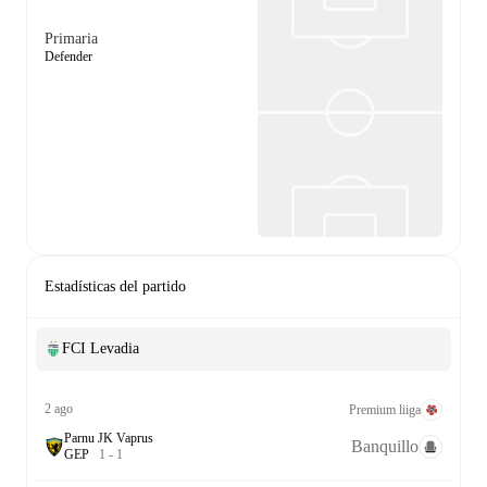
Primaria
Defender
Estadísticas del partido
FCI Levadia
2 ago
Premium liiga
Parnu JK Vaprus
Banquillo
G
E
P
1
-
1