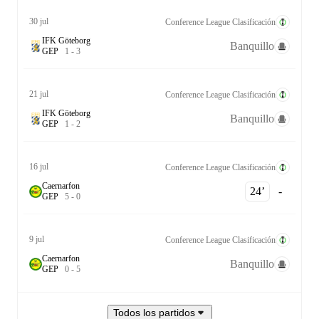
30 jul
Conference League Clasificación
IFK Göteborg
Banquillo
G
E
P
1
-
3
21 jul
Conference League Clasificación
IFK Göteborg
Banquillo
G
E
P
1
-
2
16 jul
Conference League Clasificación
Caernarfon
24‎’‎
-
G
E
P
5
-
0
9 jul
Conference League Clasificación
Caernarfon
Banquillo
G
E
P
0
-
5
Todos los partidos