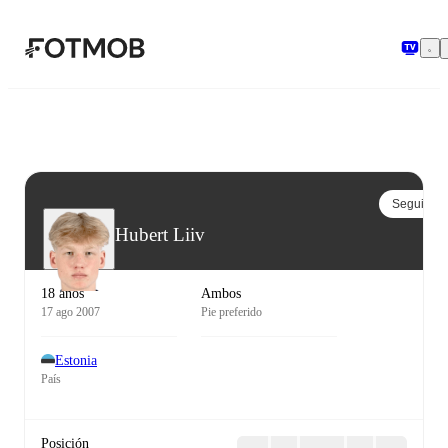
Saltar al contenido principal
Seguir
Hubert Liiv
18 años
Ambos
17 ago 2007
Pie preferido
Estonia
País
Posición