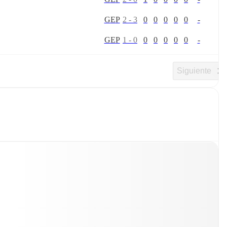
G
E
P
2
-
3
0
0
0
0
0
-
G
E
P
1
-
0
0
0
0
0
0
-
Siguiente