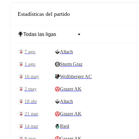
Estadísticas del partido
7 ago
Altach
1 ago
Sturm Graz
16 may
Wolfsberger AC
2 may
Grazer AK
18 abr
Altach
21 mar
Grazer AK
14 mar
Ried
8 mar
Grazer AK