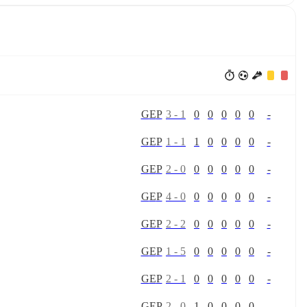
G
E
P
3
-
1
0
0
0
0
0
-
G
E
P
1
-
1
1
0
0
0
0
-
G
E
P
2
-
0
0
0
0
0
0
-
G
E
P
4
-
0
0
0
0
0
0
-
G
E
P
2
-
2
0
0
0
0
0
-
G
E
P
1
-
5
0
0
0
0
0
-
G
E
P
2
-
1
0
0
0
0
0
-
G
E
P
2
-
0
1
0
0
0
0
-