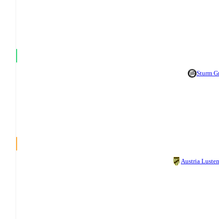
Sturm G
Austria Luste