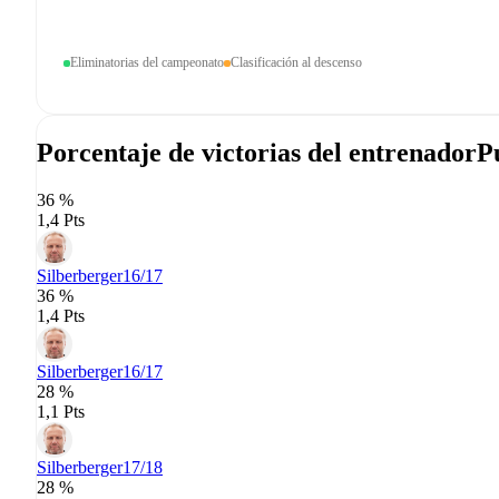
Eliminatorias del campeonato
Clasificación al descenso
Porcentaje de victorias del entrenador
P
36 %
1,4 Pts
Silberberger
16/17
36 %
1,4 Pts
Silberberger
16/17
28 %
1,1 Pts
Silberberger
17/18
28 %