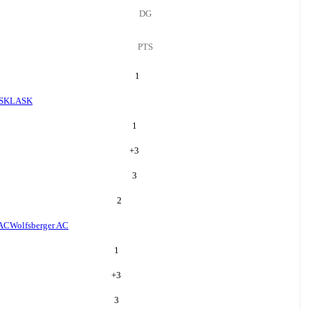
DG
PTS
1
SK
LASK
1
+
3
3
2
 AC
Wolfsberger AC
1
+
3
3