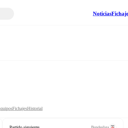
Noticias
Fichaj
Equipos
Fichajes
Historial
Partido siguiente
Bundesliga