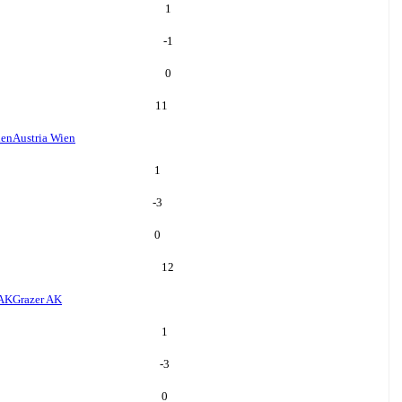
1
-1
0
11
ien
Austria Wien
1
-3
0
12
 AK
Grazer AK
1
-3
0