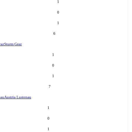
1
0
1
6
raz
Sturm Graz
1
0
1
7
nau
Austria Lustenau
1
0
1