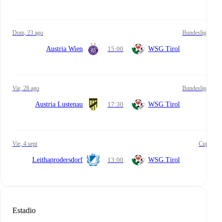
dom, 23 ago
Bundesliga
Austria Wien
15:00
WSG Tirol
vie, 28 ago
Bundesliga
Austria Lustenau
17:30
WSG Tirol
vie, 4 sept
Cup
Leithaprodersdorf
13:00
WSG Tirol
Estadio