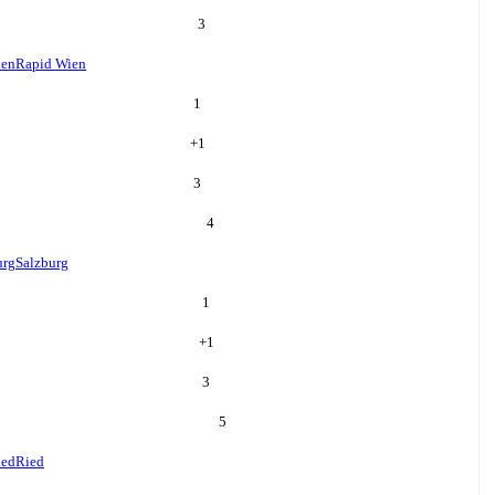
3
ien
Rapid Wien
1
+
1
3
4
urg
Salzburg
1
+
1
3
5
ied
Ried