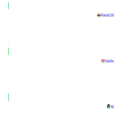
Rapid W
Salzb
R