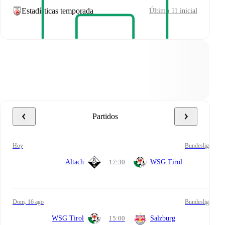
Estadísticas temporada
Último 11 inicial
Partidos
hoy
Bundesliga
Altach
17:30
WSG Tirol
dom, 16 ago
Bundesliga
WSG Tirol
15:00
Salzburg