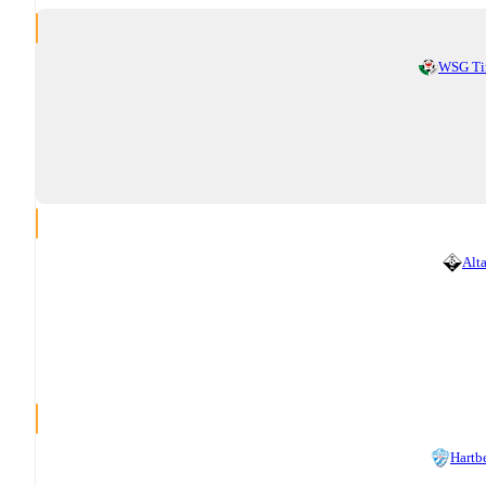
WSG Ti
Alt
Hartb