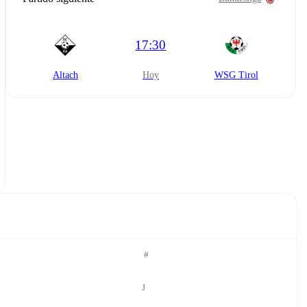
17:30
Altach
hoy
WSG Tirol
#
J