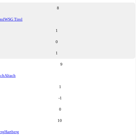
8
rol
WSG Tirol
1
0
1
9
ach
Altach
1
-1
0
10
erg
Hartberg