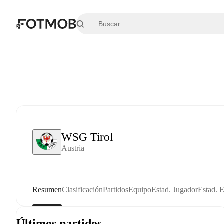
Saltar al contenido principal
WSG Tirol
Austria
Resumen
Clasificación
Partidos
Equipo
Estad. Jugador
Estad. 
Últimos partidos