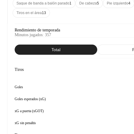
Saque de banda a balón parado
1
De cabeza
5
Pie izquierdo
4
Tiros en el área
13
Rendimiento de temporada
Minutos jugados
:
357
Total
Tiros
Goles
Goles esperados (xG)
xG a puerta (xGOT)
xG sin penaltis