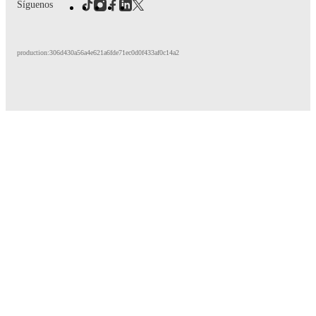
Síguenos
production:306d430a56a4e621a6fde71ec0d0f433af0c14a2