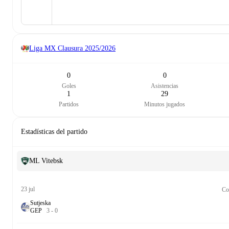
Liga MX Clausura
2025/2026
0
0
Goles
Asistencias
1
29
Partidos
Minutos jugados
Estadísticas del partido
ML Vitebsk
23 jul
Co
Sutjeska
G
E
P
3
-
0