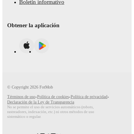
Boletín informativo
Obtener la aplicación
© Copyright
2026
FotMob
Términos de uso
•
Política de cookies
•
Política de privacidad
•
Declaración de la Ley de Transparencia
No se permite el uso de servicios automáticos (robots,
rastreadores, indexación, etc.) ni otros métodos de uso
sistemático o regular.