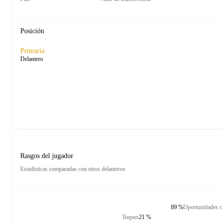
Posición
Primaria
Delantero
Rasgos del jugador
Estadísticas comparadas con otros delanteros
89 %
Oportunidades c
Toques
21 %