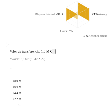
Disparos intentados
94 %
93 %
Aéreo 
Goles
37 %
12 %
Acciones defens
Valor de transferencia
:
1,3 M €
Máximo
:
8,9 M €
(
31 dic 2022
)
€8,9 M
€6,6 M
€4,4 M
€2,2 M
€0