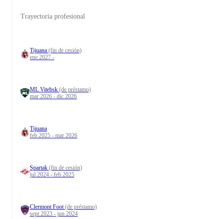
Trayectoria profesional
Tijuana
(fin de cesión)
ene 2027 -
ML Vitebsk
(de préstamo)
mar 2026 - dic 2026
Tijuana
feb 2025 - mar 2026
Spartak
(fin de cesión)
jul 2024 - feb 2025
Clermont Foot
(de préstamo)
sept 2023 - jun 2024