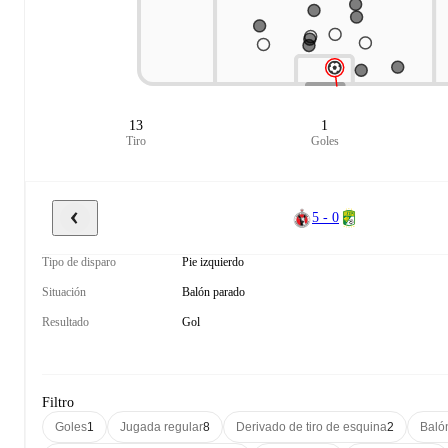
13
1
Tiro
Goles
5 - 0
Tipo de disparo
Pie izquierdo
Situación
Balón parado
Resultado
Gol
Filtro
Goles
1
Jugada regular
8
Derivado de tiro de esquina
2
Baló