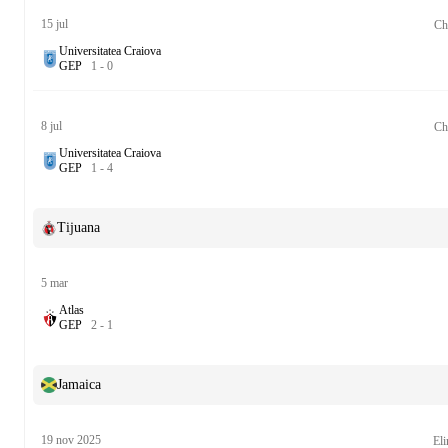
15 jul
Ch
Universitatea Craiova
G
E
P
1
-
0
8 jul
Ch
Universitatea Craiova
G
E
P
1
-
4
Tijuana
5 mar
Atlas
G
E
P
2
-
1
Jamaica
19 nov 2025