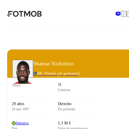
Saltar al contenido principal
Shamar Nicholson
ML Vitebsk
(de préstamo)
11
Altura
Camiseta
29 años
Derecho
16 mar 1997
Pie preferido
Jamaica
1,3 M €
País
Valor de transferencia