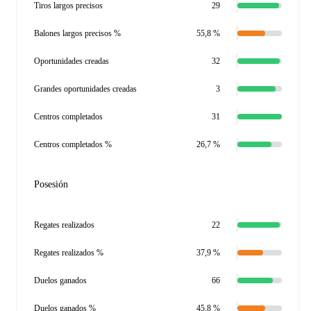
Tiros largos precisos
29
Balones largos precisos %
55,8 %
Oportunidades creadas
32
Grandes oportunidades creadas
3
Centros completados
31
Centros completados %
26,7 %
Posesión
Regates realizados
22
Regates realizados %
37,9 %
Duelos ganados
66
Duelos ganados %
45,8 %