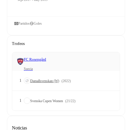
Partidos
Goles
Trofeos
FC Rosengård
Suecia
1
Damallsvenskan (W)
(2022)
1
Svenska Cupen Women
(21/22)
Noticias