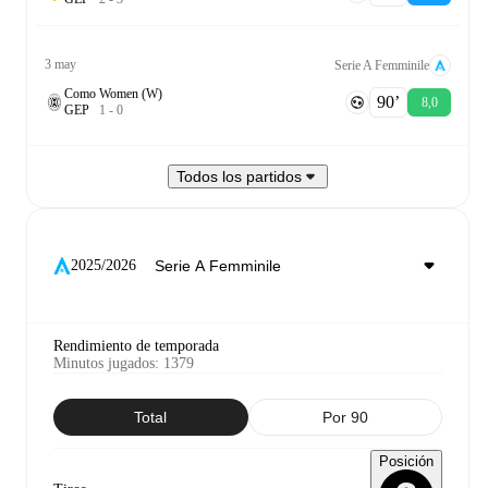
3 may
Serie A Femminile
Como Women (W)
90‎’‎
8,0
G
E
P
1
-
0
Todos los partidos
2025/2026
Rendimiento de temporada
Minutos jugados
:
1379
Total
Por 90
Posición