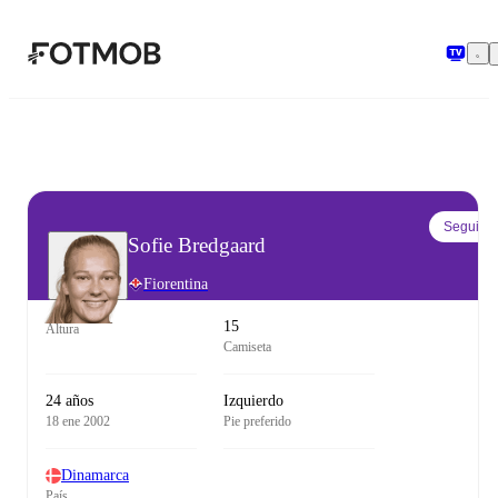
Saltar al contenido principal
Seguir
Sofie Bredgaard
Fiorentina
15
Altura
Camiseta
24 años
Izquierdo
18 ene 2002
Pie preferido
Dinamarca
País