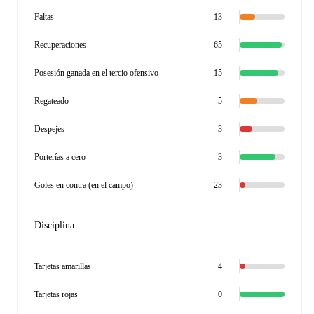
Faltas
13
Recuperaciones
65
Posesión ganada en el tercio ofensivo
15
Regateado
5
Despejes
3
Porterías a cero
3
Goles en contra (en el campo)
23
Disciplina
Tarjetas amarillas
4
Tarjetas rojas
0