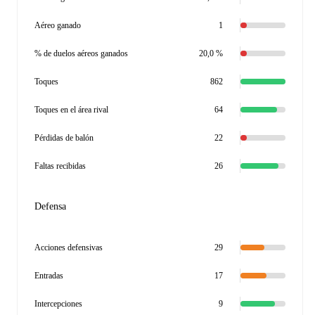
Aéreo ganado
1
% de duelos aéreos ganados
20,0 %
Toques
862
Toques en el área rival
64
Pérdidas de balón
22
Faltas recibidas
26
Defensa
Acciones defensivas
29
Entradas
17
Intercepciones
9