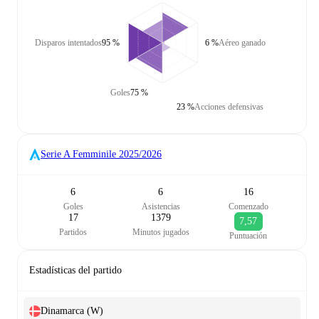
Disparos intentados
95 %
6 %
Aéreo ganado
Goles
75 %
23 %
Acciones defensivas
Serie A Femminile
2025/2026
6
6
16
Goles
Asistencias
Comenzado
17
1379
7,57
Partidos
Minutos jugados
Puntuación
Estadísticas del partido
Dinamarca (W)