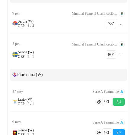
9 jun
Mundial Femenil Clasificación UEFA League A Grp. 1
Serbia (W)
78‎’‎
-
G
E
P
1
-
4
5 jun
Mundial Femenil Clasificación UEFA League A Grp. 1
Suecia (W)
80‎’‎
-
G
E
P
2
-
1
Fiorentina (W)
17 may
Serie A Femminile
Lazio (W)
90‎’‎
8,4
G
E
P
2
-
1
9 may
Serie A Femminile
Genoa (W)
90‎’‎
8,7
G
E
P
2
-
3