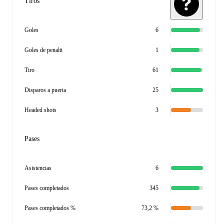
Tiros
Goles
6
Goles de penalti
1
Tiro
61
Disparos a puerta
25
Headed shots
3
Pases
Asistencias
6
Pases completados
345
Pases completados %
73,2 %