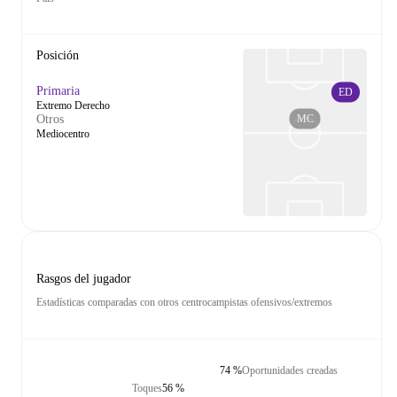
Posición
Primaria
ED
Extremo Derecho
MC
Otros
Mediocentro
Rasgos del jugador
Estadísticas comparadas con otros centrocampistas ofensivos/extremos
74 %
Oportunidades creadas
Toques
56 %