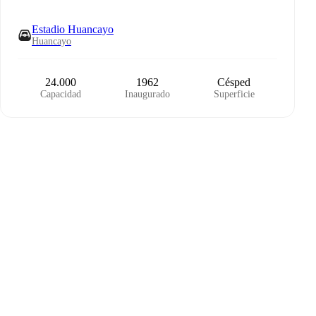
Estadio Huancayo
Huancayo
24.000
1962
Césped
Capacidad
Inaugurado
Superficie