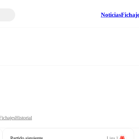
Noticias
Fichaj
Fichajes
Historial
Partido siguiente
Liga 1