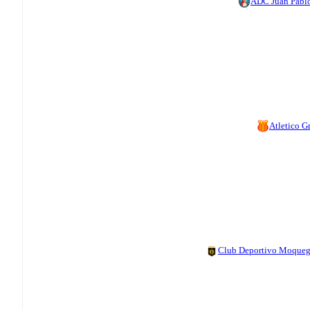
ADC Juan Pablo
Atletico G
Club Deportivo Moque