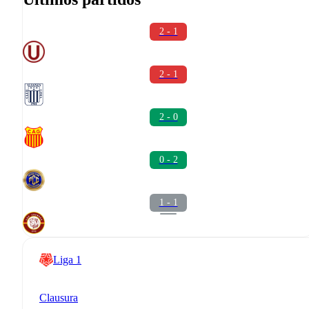
2 - 1
2 - 1
2 - 0
0 - 2
1 - 1
Liga 1
Clausura