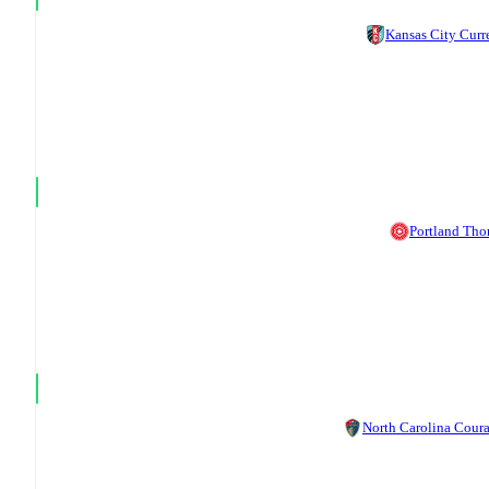
Kansas City Curr
Portland Tho
North Carolina Cour