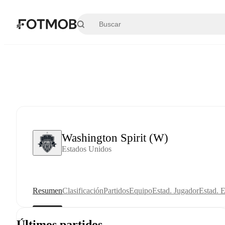
Saltar al contenido principal
Washington Spirit (W)
Estados Unidos
Resumen
Clasificación
Partidos
Equipo
Estad. Jugador
Estad. 
Últimos partidos