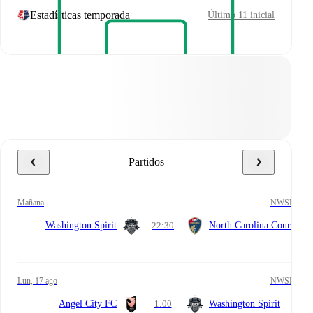
Estadísticas temporada
Último 11 inicial
Partidos
mañana
NWSL
Washington Spirit
22:30
North Carolina Courage
lun, 17 ago
NWSL
Angel City FC
1:00
Washington Spirit