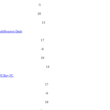
-5
20
13
ash
Houston Dash
17
-6
19
14
 FC
Bay FC
17
-6
18