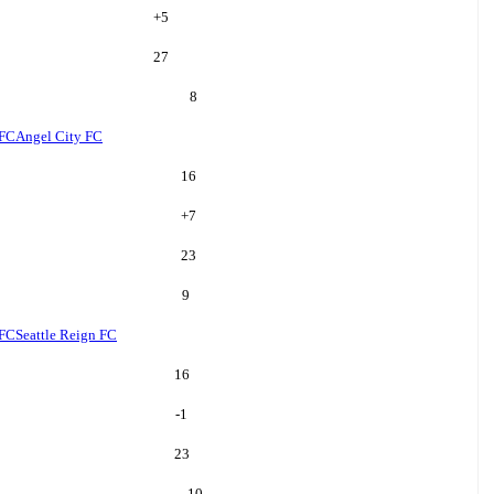
+
5
27
8
 FC
Angel City FC
16
+
7
23
9
 FC
Seattle Reign FC
16
-1
23
10