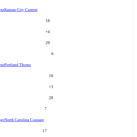
ent
Kansas City Current
18
+
4
29
6
rns
Portland Thorns
18
+
3
28
7
age
North Carolina Courage
17