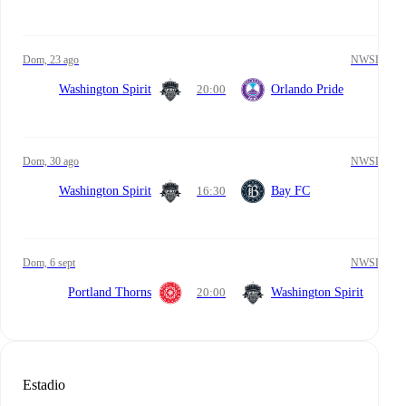
dom, 23 ago
NWSL
Washington Spirit
20:00
Orlando Pride
dom, 30 ago
NWSL
Washington Spirit
16:30
Bay FC
dom, 6 sept
NWSL
Portland Thorns
20:00
Washington Spirit
Estadio