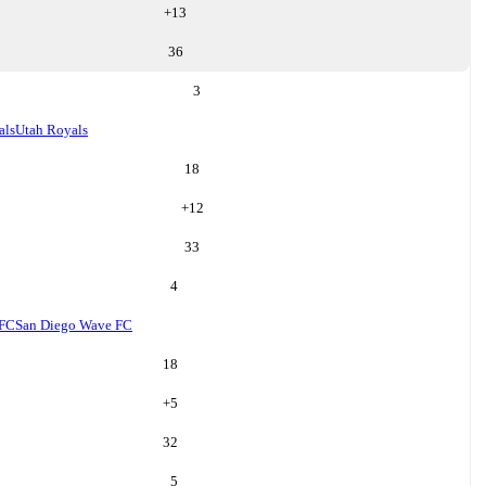
+
13
36
3
als
Utah Royals
18
+
12
33
4
 FC
San Diego Wave FC
18
+
5
32
5