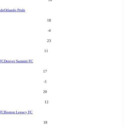
ide
Orlando Pride
18
-4
23
11
 FC
Denver Summit FC
17
-1
20
12
 FC
Boston Legacy FC
18