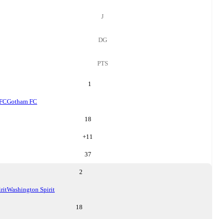
J
DG
PTS
1
 FC
Gotham FC
18
+
11
37
2
rit
Washington Spirit
18