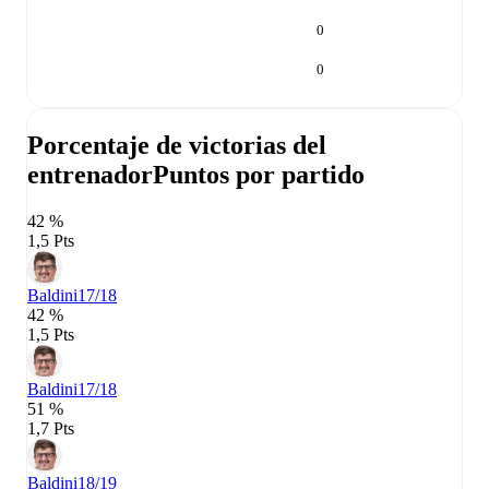
0
0
Porcentaje de victorias del
entrenador
Puntos por partido
42 %
1,5 Pts
Baldini
17/18
42 %
1,5 Pts
Baldini
17/18
51 %
1,7 Pts
Baldini
18/19