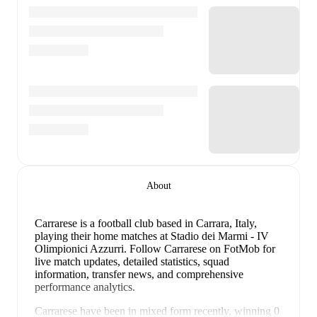
About
Carrarese is a football club
based in Carrara, Italy
,
playing their home matches at Stadio dei Marmi - IV
Olimpionici Azzurri
.
Follow Carrarese on FotMob for
live match updates, detailed statistics, squad
information, transfer news, and comprehensive
performance analytics.
Carrarese
have been in
mixed form
recently, winning
0