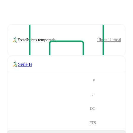
Estadísticas temporada
Último 11 inicial
Serie B
#
J
DG
PTS