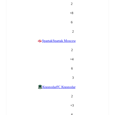
2
+
8
6
2
Spartak
Spartak Moscow
2
+
4
6
3
Krasnodar
FC Krasnodar
2
+
3
6