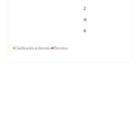
2
-6
0
Clasificación al descenso
Descenso