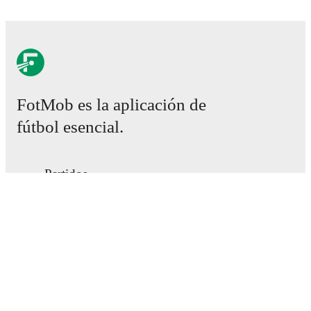
FotMob es la aplicación de
fútbol esencial.
Partidos
Noticias
Centro de fichajes
Rumores
Programación de TV
Acerca de nosotros
Empleos
Anunciar
Lineup Builder