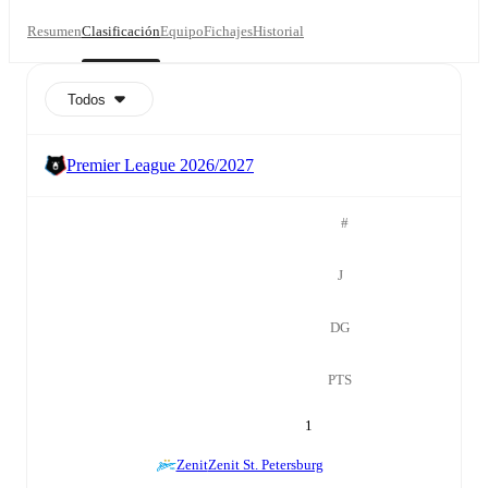
Resumen
Clasificación
Equipo
Fichajes
Historial
Todos
Premier League 2026/2027
#
J
DG
PTS
1
Zenit
Zenit St. Petersburg