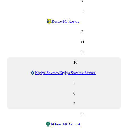
3
9
Rostov
FC Rostov
2
+
1
3
10
Krylya Sovetov
Krylya Sovetov Samara
2
0
2
11
Akhmat
FK Akhmat