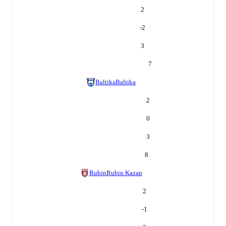
2
-2
3
7
Baltika
Baltika
2
0
3
8
Rubin
Rubin Kazan
2
-1