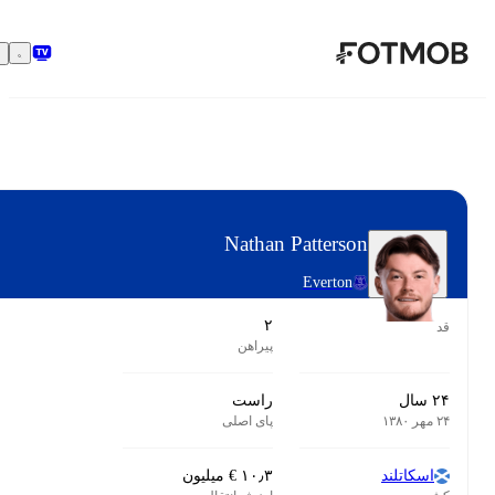
توای اصلی
دنبال کردن
Nathan Patterson
Everton
۲
پیراهن
راست
پای اصلی
‎€ ۱۰٫۳ میلیون