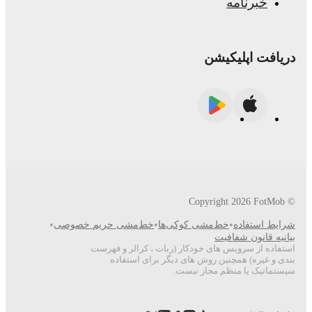
ه
یکیشن
2
•
•
•
خط‌مشی کوکی‌ها
خط‌مشی حریم خصوصی
فافیت
س های خودکار (ربات ، کرالر و فهرست
چنین روش های دیگر برای استفاده
نظم مجاز نیست.