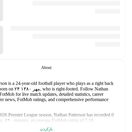
About
Nathan Patterson
is a 24-year-old football player who plays as a ri
Follow Na
.
, born on ۲۴ مهر ۱۳۸۰, who is right-footed
Everton
for
Patterson on FotMob for live match updates, detailed statistics, care
history, transfer news, FotMob ratings, and comprehensive perfor
analytics.
In the
2025/2026
Premier League
season,
Nathan Patterson
has rec
goals, 0 assists, ۲۴۰ minutes, an average FotMob rating of 7.18
.
بازکردن
Nathan Patterson
's
10
most recent matches are shown below. Visit 