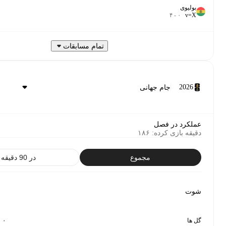
نیمکت
تمام مسابقات
 فصل
 کرده
:
۱۸۶
مجموع
در 90 دقیقه
رتبه
۰