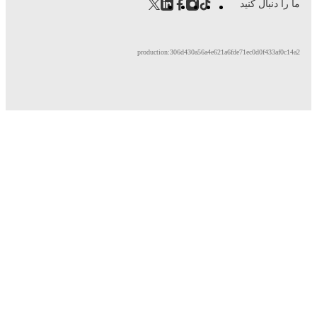
production:306d430a56a4e621a6fde