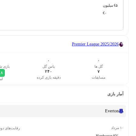
Premier League
2
۳
۰
۰
گل ها
پاس گل
بازی شروع شد
۲۴۰
۷
۷٫۱۸
ابقات
دقیقه بازی کرده
امتیاز
رقابت‌های دوستانه باشگاهی