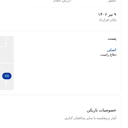
ارزش انتقال
RB
زیکن
با سایر مدافعان کناری