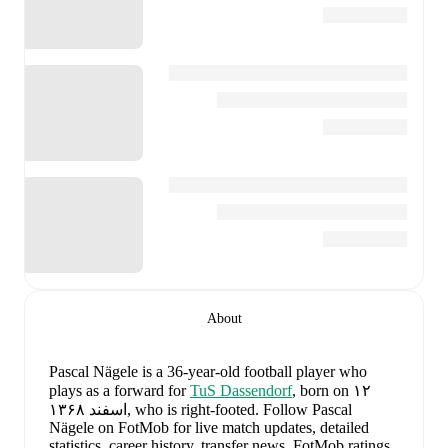
About
Pascal Nägele
is a 36-year-old football player who
plays as a forward
for
TuS Dassendorf
, born on ۱۲
Follow Pascal
.
اسفند ۱۳۶۸, who is right-footed
Nägele on FotMob for live match updates, detailed
statistics, career history, transfer news, FotMob ratings,