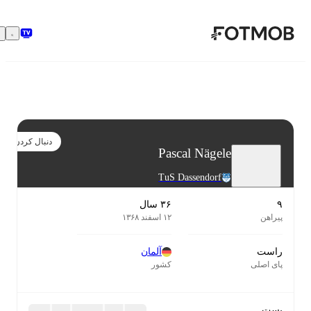
رفتن به محتوای اصلی
دنبال کردن
Pascal Nägele
TuS Dassendorf
۹
۳۶ سال
پیراهن
۱۲ اسفند ۱۳۶۸
راست
آلمان
پای اصلی
کشور
پست