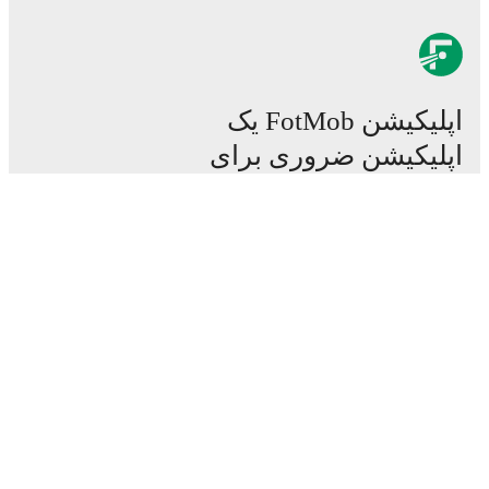
اپلیکیشن FotMob یک
اپلیکیشن ضروری برای
فوتبال است.
مسابقات
اخبار
مرکز نقل و انتقالات
شایعات
زمان پخش در تلویزیون
درباره ما
مشاغل
تبلیغ
Lineup Builder