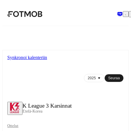
Siirry pääsisältöön
Synkronoi kalenteriin
Seuraa
K League 3 Karsinnat
Etelä-Korea
Ottelut