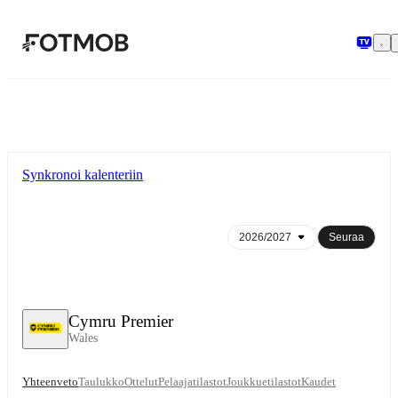
Siirry pääsisältöön
Synkronoi kalenteriin
Seuraa
Cymru Premier
Wales
Yhteenveto
Taulukko
Ottelut
Pelaajatilastot
Joukkuetilastot
Kaudet