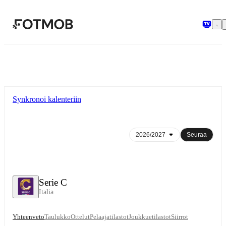
Siirry pääsisältöön
Synkronoi kalenteriin
Seuraa
Serie C
Italia
Yhteenveto
Taulukko
Ottelut
Pelaajatilastot
Joukkuetilastot
Siirrot