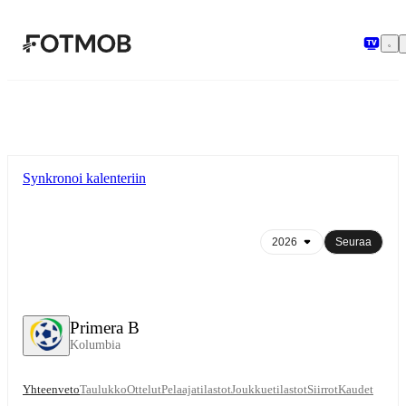
Siirry pääsisältöön
Synkronoi kalenteriin
Seuraa
Primera B
Kolumbia
Yhteenveto
Taulukko
Ottelut
Pelaajatilastot
Joukkuetilastot
Siirrot
Kaudet