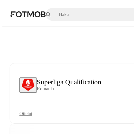
Siirry pääsisältöön
Superliga Qualification
Romania
Ottelut