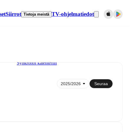
set
Siirrot
TV-ohjelmatiedot
Tietoja meistä
Synkronoi kalenteriin
Seuraa