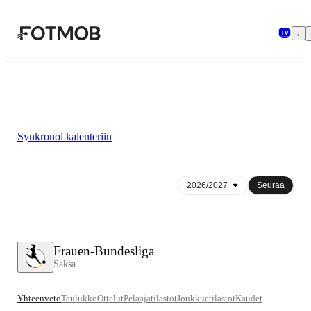
Siirry pääsisältöön
Synkronoi kalenteriin
Seuraa
Frauen-Bundesliga
Saksa
Yhteenveto
Taulukko
Ottelut
Pelaajatilastot
Joukkuetilastot
Kaudet