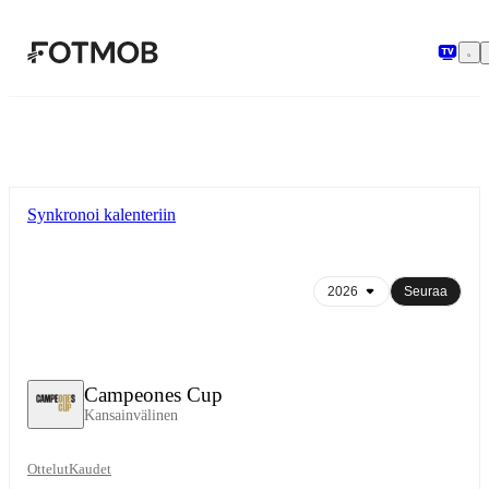
Siirry pääsisältöön
Synkronoi kalenteriin
Seuraa
Campeones Cup
Kansainvälinen
Ottelut
Kaudet