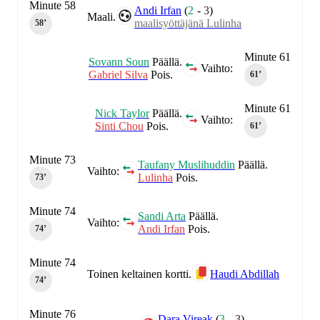
Minute 58
Andi Irfan
(
2
-
3
)
Maali.
maalisyöttäjänä Lulinha
58‎’‎
Minute 61
Sovann Soun
Päällä.
Vaihto:
Gabriel Silva
Pois.
61‎’‎
Minute 61
Nick Taylor
Päällä.
Vaihto:
Sinti Chou
Pois.
61‎’‎
Minute 73
Taufany Muslihuddin
Päällä.
Vaihto:
Lulinha
Pois.
73‎’‎
Minute 74
Sandi Arta
Päällä.
Vaihto:
Andi Irfan
Pois.
74‎’‎
Minute 74
Toinen keltainen kortti.
Haudi Abdillah
74‎’‎
Minute 76
Dara Vireak
(
3
-
3
)