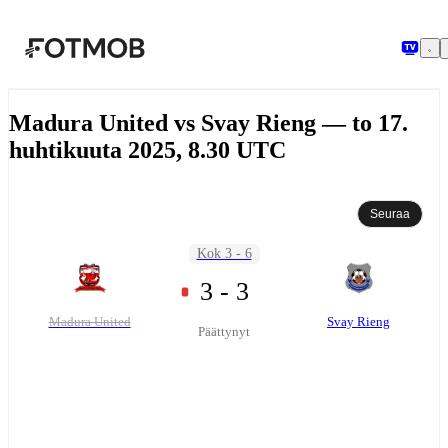
Siirry pääsisältöön
Madura United vs Svay Rieng — to 17.
huhtikuuta 2025, 8.30 UTC
Seuraa
Kok 3 - 6
3 - 3
Madura United
Svay Rieng
Päättynyt