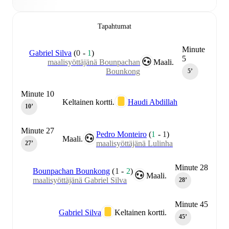
Tapahtumat
Minute
Gabriel Silva
(
0
-
1
)
5
maalisyöttäjänä Bounpachan
Maali.
Bounkong
5‎’‎
Minute 10
Keltainen kortti.
Haudi Abdillah
10‎’‎
Minute 27
Pedro Monteiro
(
1
-
1
)
Maali.
maalisyöttäjänä Lulinha
27‎’‎
Minute 28
Bounpachan Bounkong
(
1
-
2
)
Maali.
maalisyöttäjänä Gabriel Silva
28‎’‎
Minute 45
Gabriel Silva
Keltainen kortti.
45‎’‎