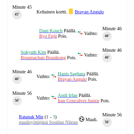
Minute 45
Keltainen kortti.
Brayan Angulo
45‎’‎
Minute 46
Dani Kouch
Päällä.
Vaihto:
Ryo Fujii
Pois.
46‎’‎
Minute 46
Sokyuth Kim
Päällä.
Vaihto:
Bounpachan Bounkong
Pois.
46‎’‎
Minute 46
Hanis Saghara
Päällä.
Vaihto:
Brayan Angulo
Pois.
46‎’‎
Minute 56
Andi Irfan
Päällä.
Vaihto:
Iran Goncalves Junior
Pois.
56‎’‎
Minute 56
Ratanak Min
(
1
-
3
)
Maali.
maalisyöttäjänä Sosidan Nhean
56‎’‎