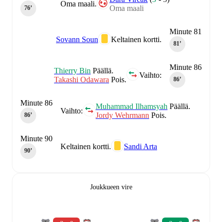
Oma maali.
Oma maali
76‎’‎
Minute 81
Sovann Soun
Keltainen kortti.
81‎’‎
Minute 86
Thierry Bin
Päällä.
Vaihto:
Takashi Odawara
Pois.
86‎’‎
Minute 86
Muhammad Ilhamsyah
Päällä.
Vaihto:
Jordy Wehrmann
Pois.
86‎’‎
Minute 90
Keltainen kortti.
Sandi Arta
90‎’‎
Joukkueen vire