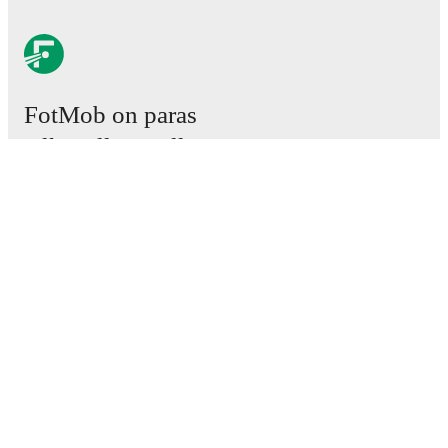
FotMob on paras
jalkapallosovellus.
Ottelut
Uutiset
Siirtokeskus
Huhut
TV-ohjelmatiedot
Tietoja meistä
Urat
Mainosta meillä
Lineup Builder
FAQ
Miesten FIFA-sijoitukset