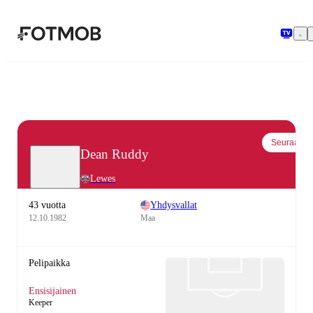
Siirry pääsisältöön
Seuraa
Dean Ruddy
Lewes
43 vuotta
Yhdysvallat
12.10.1982
Maa
Pelipaikka
Ensisijainen
Keeper