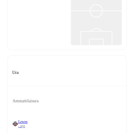
Ura
Ammattilaisura
Lewes
- nyt