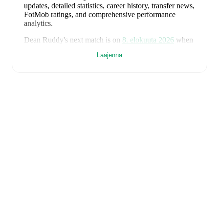
updates, detailed statistics, career history, transfer news,
FotMob ratings, and comprehensive performance
analytics.
Dean Ruddy
's next match is on
8. elokuuta 2026
when
Lewes
face
Enfield Town
in the
Isthmian Premier
Laajenna
Division
.
Dean Ruddy
currently plays for
Lewes
.
Dean Ruddy
is from
USA
, and the
national team
includes
Matt Turner
,
Sergiño Dest
,
Chris Richards
,
Tyler Adams
,
Antonee Robinson
,
Auston Trusty
,
Giovanni Reyna
,
Weston McKennie
,
Ricardo Pepi
,
Christian Pulisic
,
Brenden Aaronson
,
Miles Robinson
,
Tim Ream
,
Sebastian Berhalter
,
Cristian Roldan
,
Alex
Freeman
,
Malik Tillman
,
Max Arfsten
,
Haji Wright
,
Folarin Balogun
,
Timothy Weah
,
Mark McKenzie
,
Joseph Scally
,
Matt Freese
,
Chris Brady
,
and
Alex
Zendejas
.
Explore each player's page on FotMob for
comprehensive statistics, match history, and
international career data.
FotMob provides comprehensive coverage of
Dean
Ruddy
, including career statistics, match-by-match