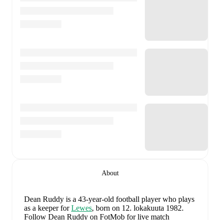
About
Dean Ruddy
is a 43-year-old football player who plays
as a keeper
for
Lewes
, born on 12. lokakuuta 1982
.
Follow Dean Ruddy on FotMob for live match