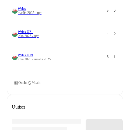
Wales
3
0
maalis 2025 - nyt
Wales U21
4
0
loka 2025 - nyt
Wales U19
6
1
loka 2023 - maalis 2025
Ottelut
Maalit
Uutiset