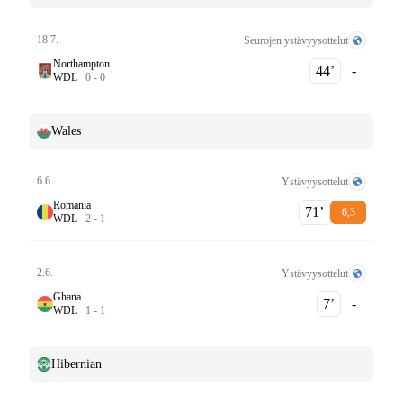
18.7.
Seurojen ystävyysottelut
Northampton
44‎’‎
-
W
D
L
0
-
0
Wales
6.6.
Ystävyysottelut
Romania
71‎’‎
6,3
W
D
L
2
-
1
2.6.
Ystävyysottelut
Ghana
7‎’‎
-
W
D
L
1
-
1
Hibernian