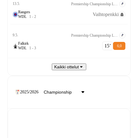
13.5.
Premiership Championship Lohko
Rangers
Vaihtopenkki
W
D
L
1
-
2
9.5.
Premiership Championship Lohko
Falkirk
15‎’‎
6,0
W
D
L
1
-
3
Kaikki ottelut
2025/2026