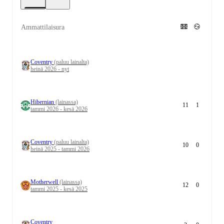
Ammattilaisura
Coventry
(paluu lainalta)
heinä 2026 - nyt
Hibernian
(lainassa)
11
1
tammi 2026 - kesä 2026
Coventry
(paluu lainalta)
10
0
heinä 2025 - tammi 2026
Motherwell
(lainassa)
12
0
tammi 2025 - kesä 2025
Coventry