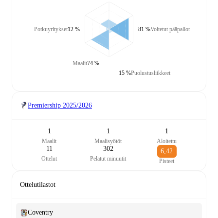
Potkuyritykset
12 %
81 %
Voitetut pääpallot
Maalit
74 %
15 %
Puolustusliikkeet
Premiership
2025/2026
1
1
1
Maalit
Maalisyötöt
Aloitettu
11
302
6,42
Ottelut
Pelatut minuutit
Pisteet
Ottelutilastot
Coventry