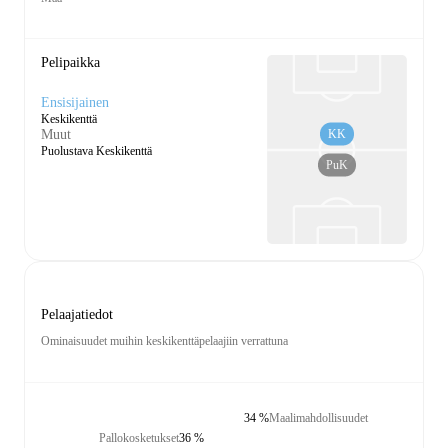
Pelipaikka
Ensisijainen
Keskikenttä
KK
Muut
Puolustava Keskikenttä
PuK
Pelaajatiedot
Ominaisuudet muihin keskikenttäpelaajiin verrattuna
34 %
Maalimahdollisuudet
Pallokosketukset
36 %