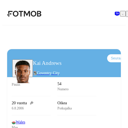
Siirry pääsisältöön
Seuraa
Kai Andrews
Coventry City
54
Pituus
Numero
20 vuotta
🎉
Oikea
6.8.2006
Potkujalka
Wales
Maa