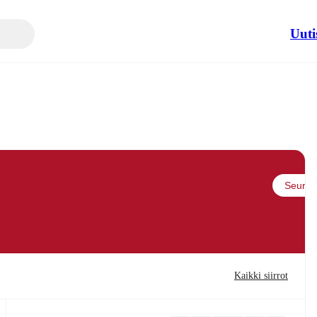
Uuti
Seuraa
Kaikki siirrot