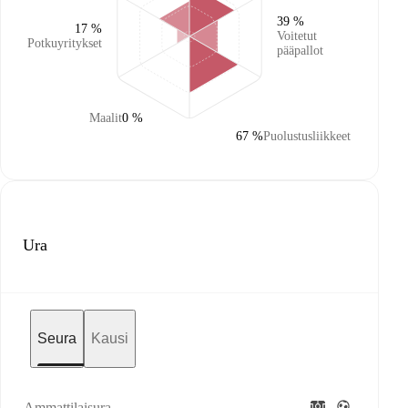
39 %
17 %
Voitetut
Potkuyritykset
pääpallot
Maalit
0 %
67 %
Puolustusliikkeet
Ura
Seura
Kausi
Ammattilaisura