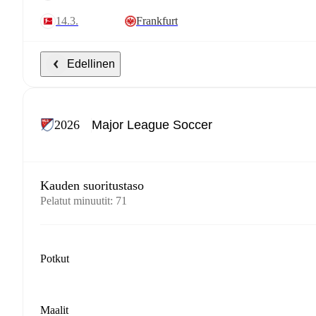
14.3.
Frankfurt
Edellinen
2026
Kauden suoritustaso
Pelatut minuutit
:
71
Potkut
Maalit