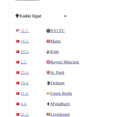
31.7.
NYCFC
16.5.
Mainz
10.5.
Köln
2.5.
Bayern München
25.4.
St. Pauli
19.4.
Freiburg
11.4.
Union Berlin
4.4.
M'gladbach
21.3.
Leverkusen