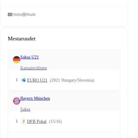
Ottelut
Maalit
Mestaruudet
Saksa U21
Kansainvälinen
1
EURO U21
(2021 Hungary/Slovenia)
Bayern München
Saksa
1
DFB Pokal
(15/16)