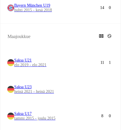
Bayern München U19
14
0
huhti 2015 - kesä 2018
Maajoukkue
Saksa U21
11
1
elo 2019 - elo 2021
Saksa U23
heinä 2021 - heinä 2021
Saksa U17
8
0
tammi 2015 - joulu 2015