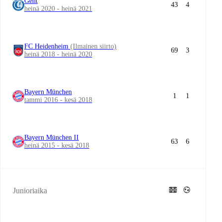
Gent
43
4
heinä 2020 - heinä 2021
FC Heidenheim
(Ilmainen siirto)
69
3
heinä 2018 - heinä 2020
Bayern München
1
1
tammi 2016 - kesä 2018
Bayern München II
63
6
heinä 2015 - kesä 2018
Junioriaika