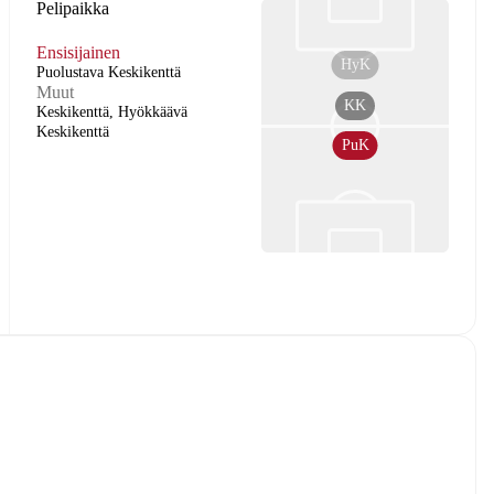
Pelipaikka
Ensisijainen
HyK
Puolustava Keskikenttä
Muut
KK
Keskikenttä, Hyökkäävä
Keskikenttä
PuK