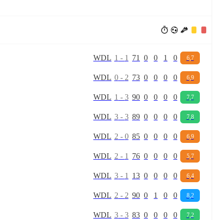
W
D
L
1
-
1
71
0
0
1
0
6,7
W
D
L
0
-
2
73
0
0
0
0
6,9
W
D
L
1
-
3
90
0
0
0
0
7,7
W
D
L
3
-
3
89
0
0
0
0
7,8
W
D
L
2
-
0
85
0
0
0
0
6,9
W
D
L
2
-
1
76
0
0
0
0
5,7
W
D
L
3
-
1
13
0
0
0
0
6,4
W
D
L
2
-
2
90
0
1
0
0
8,2
W
D
L
3
-
3
83
0
0
0
0
7,2