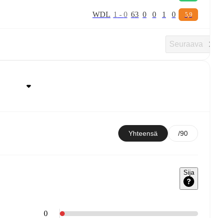
W
D
L
1
-
0
63
0
0
1
0
5,9
Seuraava
Yhteensä
/90
Sija
0