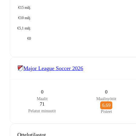
€15 milj.
€10 milj.
€5,1 milj.
€0
Major League Soccer
2026
0
0
Maalit
Maalisyötöt
71
6,69
Pelatut minuutit
Pisteet
Ottelutilastot