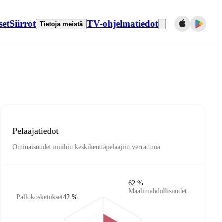
set
Siirrot
TV-ohjelmatiedot
Tietoja meistä
Pelaajatiedot
Ominaisuudet muihin keskikenttäpelaajiin verrattuna
62 %
Maalimahdollisuudet
Pallokosketukset
42 %