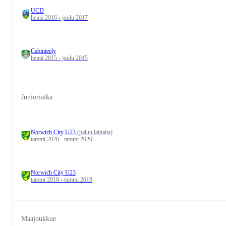
UCD
heinä 2016 - joulu 2017
Cabinteely
heinä 2015 - joulu 2015
Junioriaika
Norwich City U23
(paluu lainalta)
tammi 2020 - tammi 2020
Norwich City U23
tammi 2018 - tammi 2019
Maajoukkue