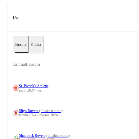
Ura
Seura
Kausi
Ammattilaisura
St. Patrick's Athletic
joulu 2024 - nyt
Sligo Rovers
(Ilmainen siirto)
tammi 2024 - marras 2024
Shamrock Rovers
(Ilmainen siirto)