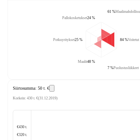
61 %
Maalimahdollisu
Pallokosketukset
24 %
Potkuyritykset
25 %
84 %
Voitetut
Maalit
48 %
7 %
Puolustusliikkeet
Siirtosumma
:
50 t. €
Korkein
:
430 t. €
(
31.12.2019
)
€430 t.
€320 t.