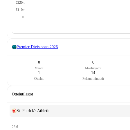
€220 t.
€110 t.
€0
Premier Divisioona
2026
0
0
Maalit
Maalisyötöt
1
14
Ottelut
Pelatut minuutit
Ottelutilastot
St. Patrick's Athletic
26.6.