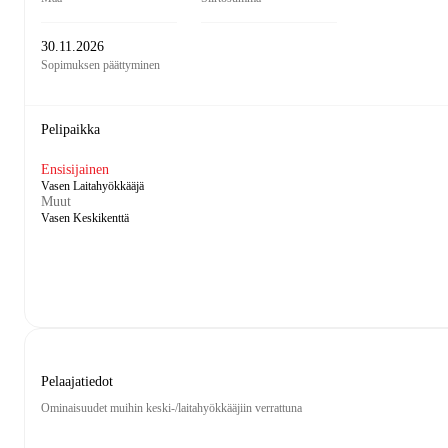
30.11.2026
Sopimuksen päättyminen
Pelipaikka
Ensisijainen
Vasen Laitahyökkääjä
Muut
Vasen Keskikenttä
Pelaajatiedot
Ominaisuudet muihin keski-/laitahyökkääjiin verrattuna