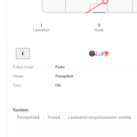
1
0
Laukaukset
Maalit
2 - 0
Potkun tyyppi
Pusku
Tilanne
Peruspelistä
Tulos
Ohi
Suodatin
Peruspelistä
1
Pusku
1
Laukaukset rangaistusalueen sisältä
1