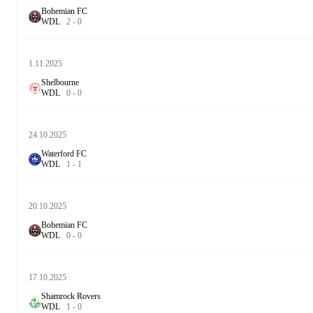
Bohemian FC
W
D
L
2
-
0
1.11.2025
Shelbourne
W
D
L
0
-
0
24.10.2025
Waterford FC
W
D
L
1
-
1
20.10.2025
Bohemian FC
W
D
L
0
-
0
17.10.2025
Shamrock Rovers
W
D
L
1
-
0