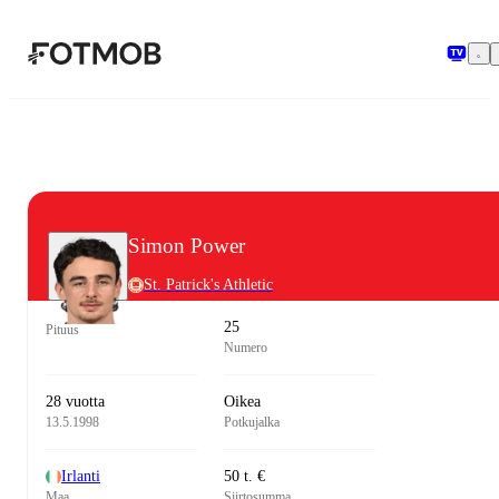
Siirry pääsisältöön
Simon Power
St. Patrick's Athletic
25
Pituus
Numero
28 vuotta
Oikea
13.5.1998
Potkujalka
Irlanti
50 t. €
Maa
Siirtosumma