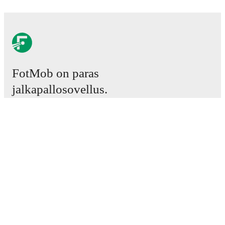
FotMob on paras
jalkapallosovellus.
Ottelut
Uutiset
Siirtokeskus
Huhut
TV-ohjelmatiedot
Tietoja meistä
Urat
Mainosta meillä
Lineup Builder
FAQ