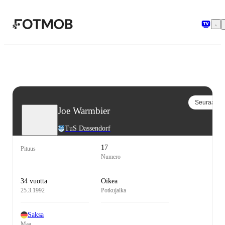
Siirry pääsisältöön
Seuraa
Joe Warmbier
TuS Dassendorf
17
Pituus
Numero
34 vuotta
Oikea
25.3.1992
Potkujalka
Saksa
Maa