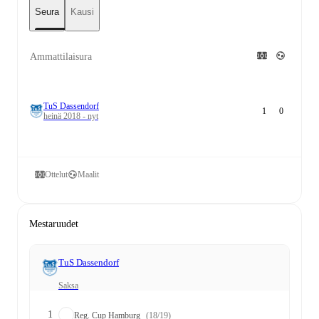
Seura
Kausi
Ammattilaisura
TuS Dassendorf
1
0
heinä 2018 - nyt
Ottelut
Maalit
Mestaruudet
TuS Dassendorf
Saksa
1
Reg. Cup Hamburg
(18/19)