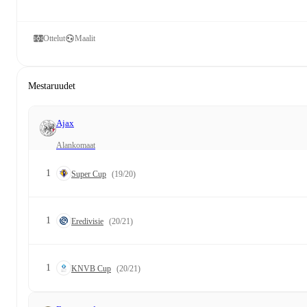
Ottelut
Maalit
Mestaruudet
Ajax
Alankomaat
1
Super Cup
(19/20)
1
Eredivisie
(20/21)
1
KNVB Cup
(20/21)