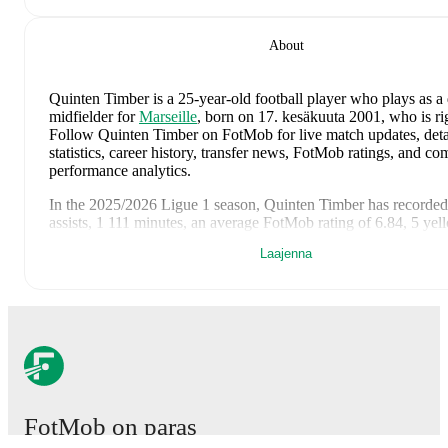
About
Quinten Timber
is a 25-year-old football player who plays as a
midfielder
for
Marseille
, born on 17. kesäkuuta 2001, who is ri
Follow Quinten Timber on FotMob for live match updates, deta
statistics, career history, transfer news, FotMob ratings, and c
performance analytics.
In the
2025/2026
Ligue 1
season,
Quinten Timber
has recorded
assists, 1 111 minutes, an average FotMob rating of 6.84, 5 yel
Laajenna
Quinten Timber
's
10
most recent matches are shown below. Vis
match page for full details including lineups, match events, an
statistics:
30. kesäkuuta 2026
:
1
-
1
draw
at home vs
Morocco
(
34 minu
FotMob rating
)
25. kesäkuuta 2026
:
3
-
1
win
away at
Tunisia
(
unused substi
14. kesäkuuta 2026
:
2
-
2
draw
at home vs
Japan
(
20 minutes
FotMob rating
)
FotMob on paras
8. kesäkuuta 2026
:
2
-
1
win
at home vs
Uzbekistan
(
unused s
3. kesäkuuta 2026
:
0
-
1
loss
at home vs
Algeria
(
21 minutes