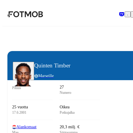
Siirry pääsisältöön
Quinten Timber
Marseille
27
Pituus
Numero
25 vuotta
Oikea
17.6.2001
Potkujalka
Alankomaat
20,3 milj. €
Maa
Siirtosumma