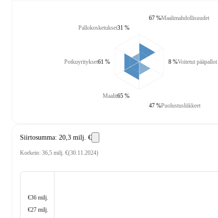
67 %
Maalimahdollisuudet
Pallokosketukset
31 %
Potkuyritykset
61 %
8 %
Voitetut pääpallot
Maalit
65 %
47 %
Puolustusliikkeet
Siirtosumma
:
20,3 milj. €
Korkein
:
36,5 milj. €
(
30.11.2024
)
€36 milj.
€27 milj.