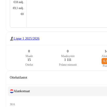
€18 milj.
€9,1 milj.
€0
Ligue 1
2025/2026
0
0
1
Maalit
Maalisyötöt
Aloit
15
1 111
6,
Ottelut
Pelatut minuutit
Pist
Ottelutilastot
Alankomaat
30.6.