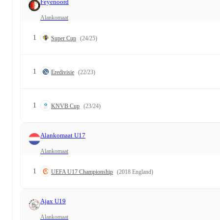
Feyenoord
Alankomaat
1
Super Cup
(24/25)
1
Eredivisie
(22/23)
1
KNVB Cup
(23/24)
Alankomaat U17
Alankomaat
1
UEFA U17 Championship
(2018 England)
Ajax U19
Alankomaat