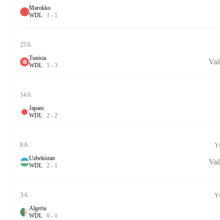
Marokko
W
D
L
1
-
1
25.6.
Tunisia
Vai
W
D
L
1
-
3
14.6.
Japani
W
D
L
2
-
2
8.6.
Ys
Uzbekistan
Vai
W
D
L
2
-
1
3.6.
Ys
Algeria
W
D
L
0
-
1