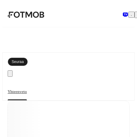
Siirry pääsisältöön
Seuraa
Yhteenveto