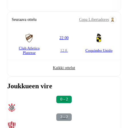
Seuraava ottelu
Copa Libertadores
22.00
Club Atletico
12.8.
Coquimbo Unido
Platense
Kaikki ottelut
Joukkueen vire
0 - 2
2 - 2