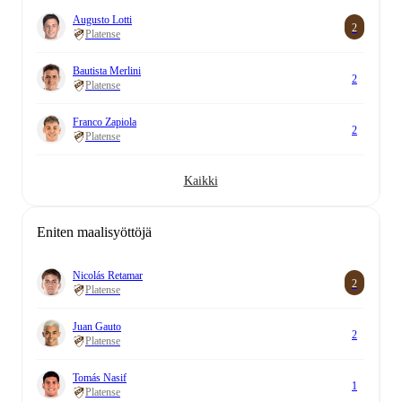
Augusto Lotti
2
Platense
Bautista Merlini
2
Platense
Franco Zapiola
2
Platense
Kaikki
Eniten maalisyöttöjä
Nicolás Retamar
2
Platense
Juan Gauto
2
Platense
Tomás Nasif
1
Platense