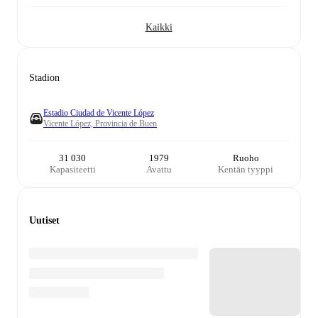
Kaikki
Stadion
Estadio Ciudad de Vicente López
Vicente López, Provincia de Buen
31 030
1979
Ruoho
Kapasiteetti
Avattu
Kentän tyyppi
Uutiset