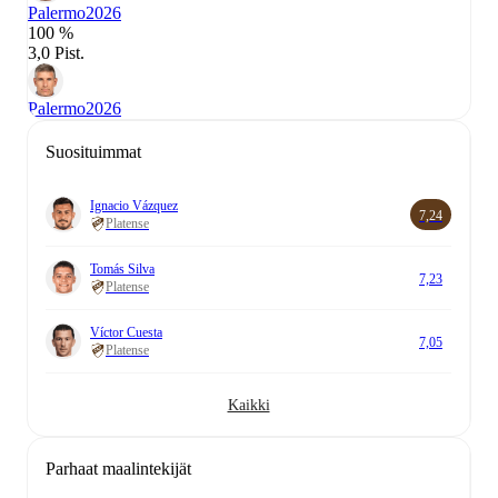
Palermo
2026
100 %
3,0 Pist.
Palermo
2026
Suosituimmat
Ignacio Vázquez
7,24
Platense
Tomás Silva
7,23
Platense
Víctor Cuesta
7,05
Platense
Kaikki
Parhaat maalintekijät