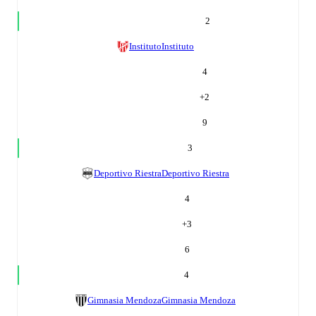
2
Instituto
Instituto
4
+
2
9
3
Deportivo Riestra
Deportivo Riestra
4
+
3
6
4
Gimnasia Mendoza
Gimnasia Mendoza