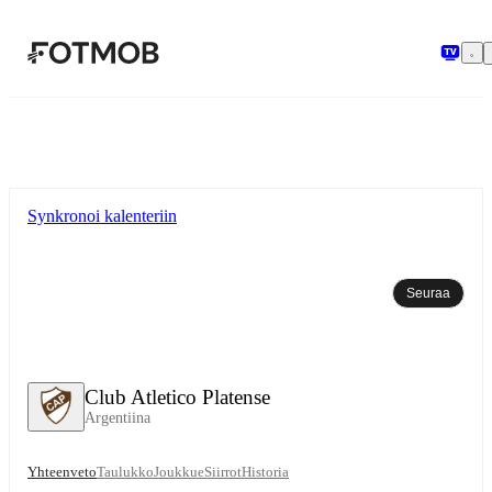
Siirry pääsisältöön
Synkronoi kalenteriin
Seuraa
Club Atletico Platense
Argentiina
Yhteenveto
Taulukko
Joukkue
Siirrot
Historia