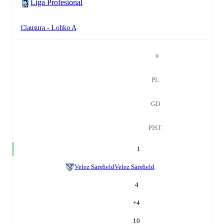
Liga Profesional
Clausura - Lohko A
#
PL
GD
PIST.
1
Velez Sarsfield
Velez Sarsfield
4
+
4
10