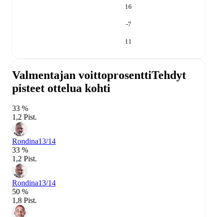
16
-7
11
Valmentajan voittoprosentti
Tehdyt
pisteet ottelua kohti
33 %
1,2 Pist.
Rondina
13/14
33 %
1,2 Pist.
Rondina
13/14
50 %
1,8 Pist.