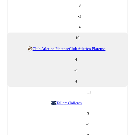
3
-2
4
10
Club Atletico Platense
Club Atletico Platense
4
-4
4
11
Talleres
Talleres
3
+
1