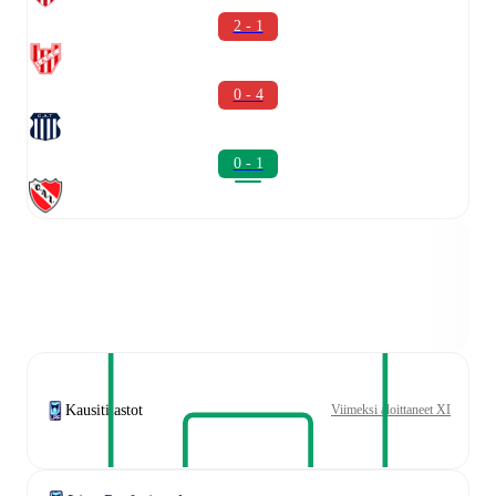
2 - 1
0 - 4
0 - 1
Kausitilastot
Viimeksi aloittaneet XI