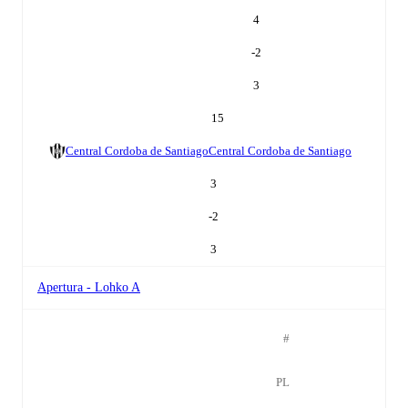
4
-2
3
15
Central Cordoba de Santiago
Central Cordoba de Santiago
3
-2
3
Apertura - Lohko A
#
PL