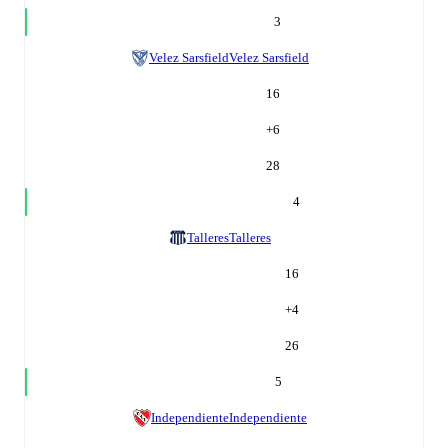
3
Velez Sarsfield
Velez Sarsfield
16
+
6
28
4
Talleres
Talleres
16
+
4
26
5
Independiente
Independiente