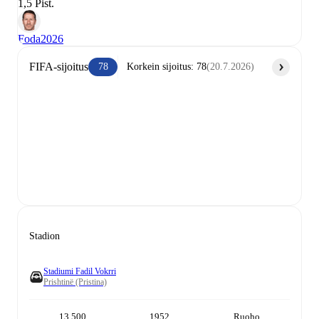
1,5 Pist.
Foda
2026
FIFA-sijoitus
78
Korkein sijoitus
:
78
(
20.7.2026
)
Stadion
Stadiumi Fadil Vokrri
Prishtinë (Pristina)
13 500
1952
Ruoho