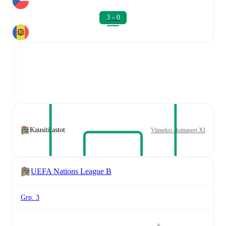
3 - 0
Kausitilastot
Viimeksi aloittaneet XI
UEFA Nations League B
Grp. 3
#