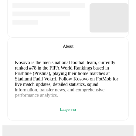
About
Kosovo is the men's national football team
, currently
ranked #78 in the FIFA World Rankings
based in
Prishtinë (Pristina)
, playing their home matches at
Stadiumi Fadil Vokrri
.
Follow Kosovo on FotMob for
live match updates, detailed statistics, squad
information, transfer news, and comprehensive
performance analytics.
Kosovo
have been in
mixed form
recently, winning
2
Laajenna
of their last
5
matches (
40
% win rate). They have
scored
9
goals
and conceded
7
during this period.
Overall, they have shown good attacking threat.
In the
World Cup Qualification UEFA 1st Round Grp. B
,
they faced
a
1
-
1
draw with
Switzerland
.
In the
World