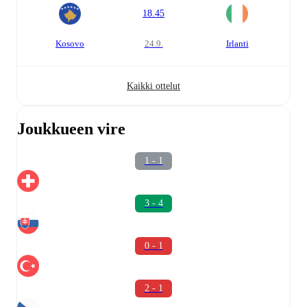
18.45
Kosovo
24.9.
Irlanti
Kaikki ottelut
Joukkueen vire
1 - 1
3 - 4
0 - 1
2 - 1