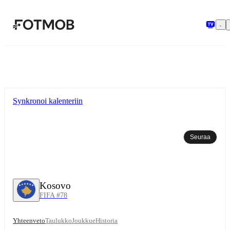
Siirry pääsisältöön
Synkronoi kalenteriin
Seuraa
Kosovo
FIFA #78
Yhteenveto
Taulukko
Joukkue
Historia