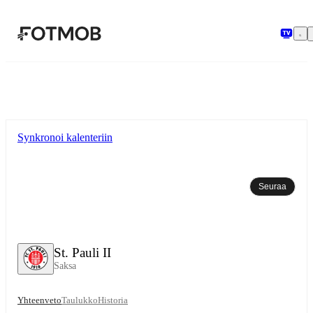
Siirry pääsisältöön
Synkronoi kalenteriin
Seuraa
St. Pauli II
Saksa
Yhteenveto
Taulukko
Historia