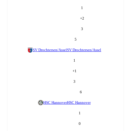
1
+
2
3
5
SV Drochtersen/Assel
SV Drochtersen/Assel
1
+
1
3
6
HSC Hannover
HSC Hannover
1
0