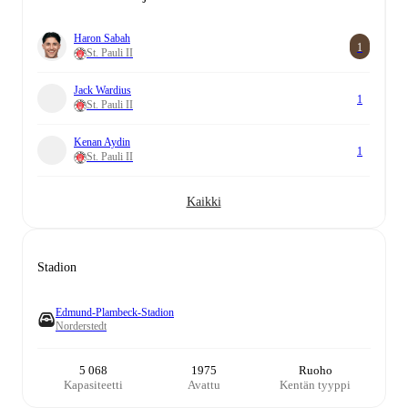
Haron Sabah
1
St. Pauli II
Jack Wardius
1
St. Pauli II
Kenan Aydin
1
St. Pauli II
Kaikki
Stadion
Edmund-Plambeck-Stadion
Norderstedt
5 068
1975
Ruoho
Kapasiteetti
Avattu
Kentän tyyppi