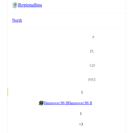
Regionalliga
North
#
PL
GD
PIST.
1
Hannover 96 II
Hannover 96 II
1
+
3