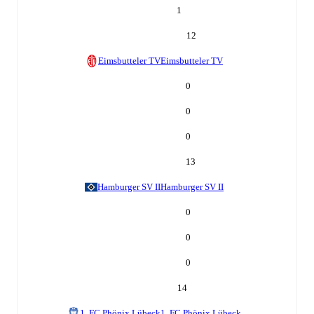
1
12
Eimsbutteler TV
Eimsbutteler TV
0
0
0
13
Hamburger SV II
Hamburger SV II
0
0
0
14
1. FC Phönix Lübeck
1. FC Phönix Lübeck