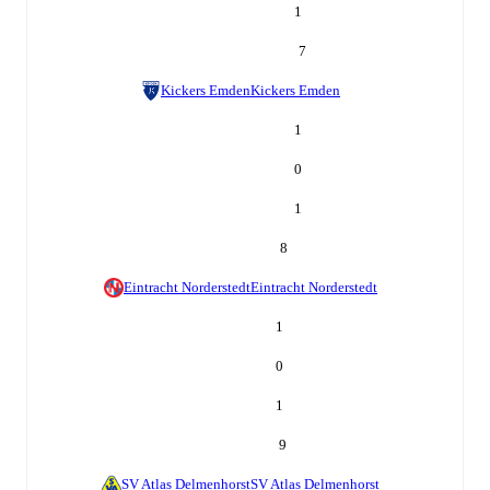
1
7
Kickers Emden
Kickers Emden
1
0
1
8
Eintracht Norderstedt
Eintracht Norderstedt
1
0
1
9
SV Atlas Delmenhorst
SV Atlas Delmenhorst