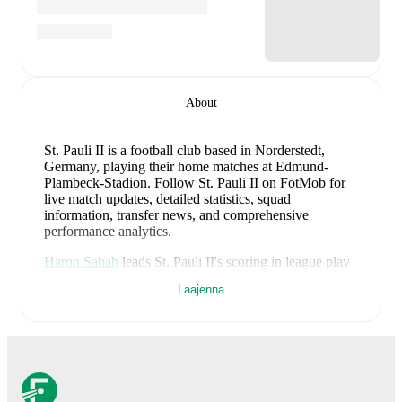
About
St. Pauli II is a football club
based in Norderstedt,
Germany
, playing their home matches at Edmund-
Plambeck-Stadion
.
Follow St. Pauli II on FotMob for
live match updates, detailed statistics, squad
information, transfer news, and comprehensive
performance analytics.
Haron Sabah
leads
St. Pauli II
's scoring
in league play
with
1
goal
this season.
Jack Wardius
has contributed
Laajenna
1
, while
Kenan Aydin
has added
1
.
St. Pauli II
have been in
mixed form
recently, winning
0
of their last
4
matches (
0
% win rate). They have
scored
8
goals
and conceded
12
during this period.
Overall, they have shown good attacking threat.
However, defensive frailties have been a concern,