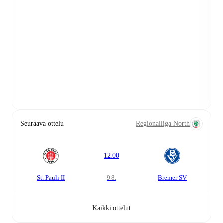
Seuraava ottelu
Regionalliga North
12.00
St. Pauli II
9.8.
Bremer SV
Kaikki ottelut