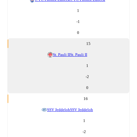
1
-1
0
15
St. Pauli II
St. Pauli II
1
-2
0
16
SSV Jeddeloh
SSV Jeddeloh
1
-2