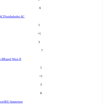
6
 AC
Floridsdorfer AC
1
+
1
3
7
 II
Rapid Wien II
1
+
1
3
8
ten
SKU Amstetten