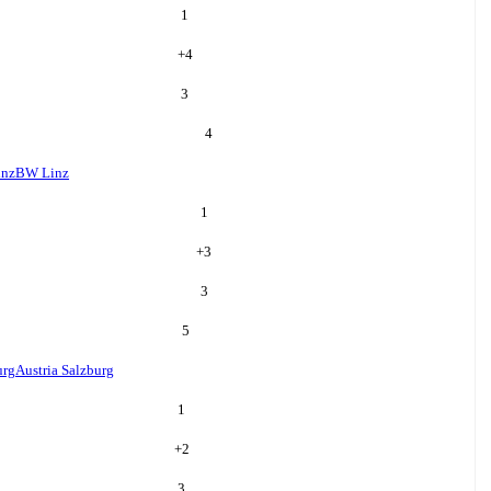
1
+
4
3
4
nz
BW Linz
1
+
3
3
5
urg
Austria Salzburg
1
+
2
3