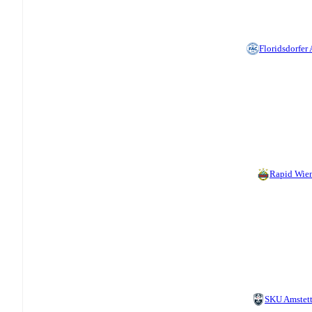
Floridsdorfer
Rapid Wien
SKU Amstet