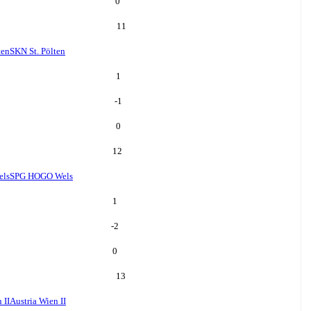
0
11
ten
SKN St. Pölten
1
-1
0
12
ls
SPG HOGO Wels
1
-2
0
13
 II
Austria Wien II