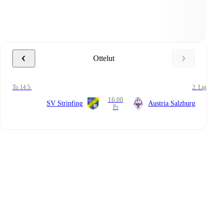
Ottelut
to 14.5.
2. Liga
16.00
SV Stripfing
Austria Salzburg
Pr