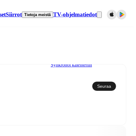
set
Siirrot
TV-ohjelmatiedot
Tietoja meistä
Synkronoi kalenteriin
Seuraa