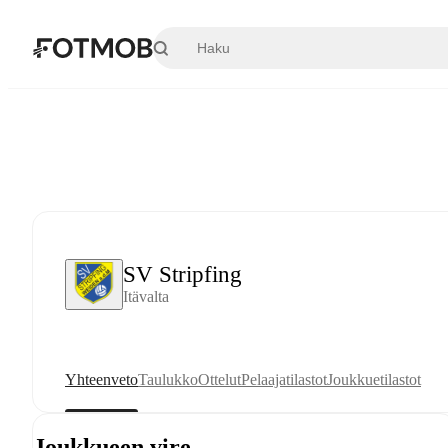
Siirry pääsisältöön
SV Stripfing
Itävalta
Yhteenveto
Taulukko
Ottelut
Pelaajatilastot
Joukkuetilastot
Joukkueen vire