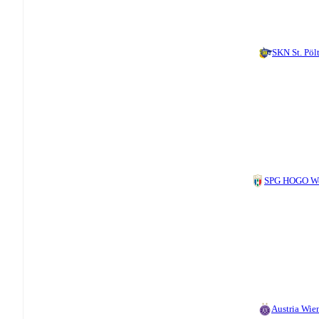
SKN St. Pöl
SPG HOGO We
Austria Wien