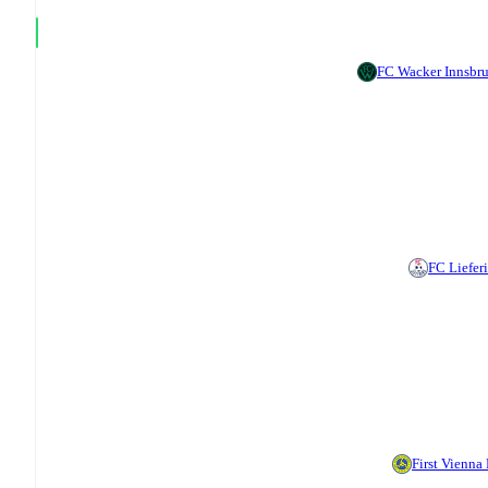
FC Wacker Innsbr
FC Liefer
First Vienna