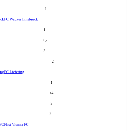
1
uck
FC Wacker Innsbruck
1
+
5
3
2
ing
FC Liefering
1
+
4
3
3
 FC
First Vienna FC