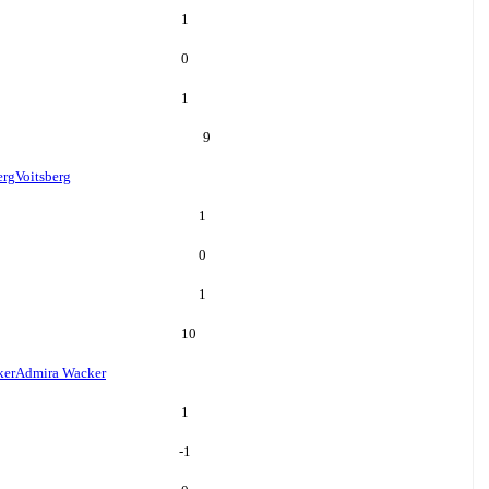
1
0
1
9
erg
Voitsberg
1
0
1
10
ker
Admira Wacker
1
-1