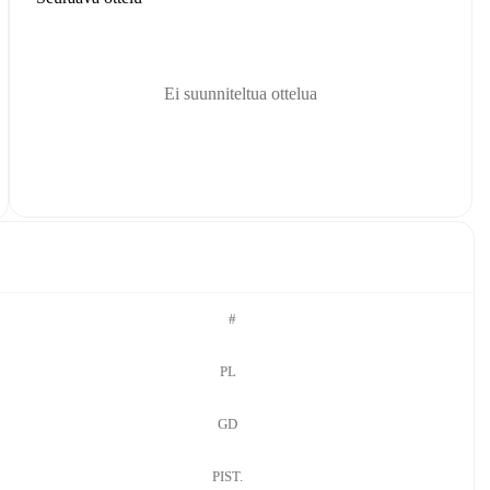
Ei suunniteltua ottelua
#
PL
GD
PIST.