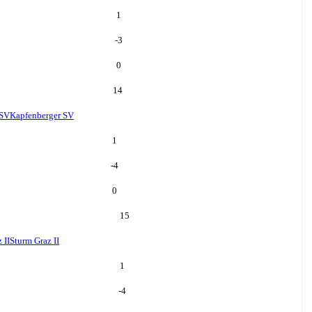
1
-3
0
14
 SV
Kapfenberger SV
1
-4
0
15
 II
Sturm Graz II
1
-4