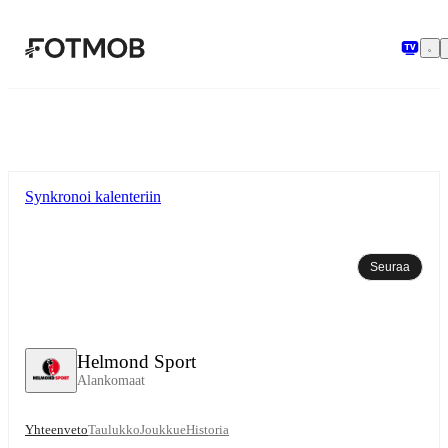
Siirry pääsisältöön
Synkronoi kalenteriin
Seuraa
Helmond Sport
Alankomaat
Yhteenveto
Taulukko
Joukkue
Historia