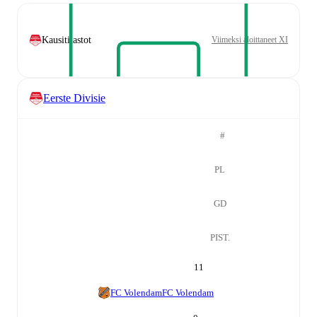
Kausitilastot
Viimeksi aloittaneet XI
Eerste Divisie
#
PL
GD
PIST.
11
FC Volendam
FC Volendam