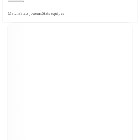
Matchs
Stats joueurs
Stats équipes