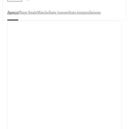
Aperçu
Phase finale
Matchs
Stats joueurs
Stats équipes
Saisons