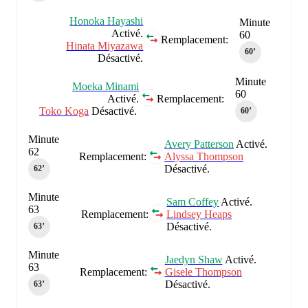
Honoka Hayashi
Minute
Activé.
60
Remplacement:
Hinata Miyazawa
60‎’‎
Désactivé.
Minute
Moeka Minami
60
Activé.
Remplacement:
Toko Koga
Désactivé.
60‎’‎
Minute
Avery Patterson
Activé.
62
Remplacement:
Alyssa Thompson
Désactivé.
62‎’‎
Minute
Sam Coffey
Activé.
63
Remplacement:
Lindsey Heaps
Désactivé.
63‎’‎
Minute
Jaedyn Shaw
Activé.
63
Remplacement:
Gisele Thompson
Désactivé.
63‎’‎