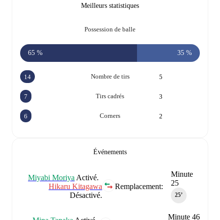
Meilleurs statistiques
Possession de balle
65 %
35 %
Nombre de tirs
14
5
Tirs cadrés
7
3
Corners
6
2
Événements
Minute
Miyabi Moriya
Activé.
25
Hikaru Kitagawa
Remplacement:
Désactivé.
25‎’‎
Minute 46