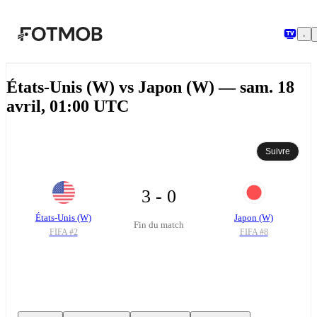
Aller au contenu principal
États-Unis (W) vs Japon (W) — sam. 18
avril, 01:00 UTC
Suivre
3 - 0
États-Unis (W)
Japon (W)
Fin du match
FIFA #
2
FIFA #
8