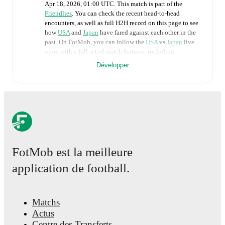
Apr 18, 2026, 01:00 UTC
.
This match is part of the
Friendlies
. You can check the recent head-to-head
encounters, as well as full H2H record on this page to see
how
USA
and
Japan
have fared against each other in the
past. On FotMob, you can follow the
USA
vs
Japan
live
score with a full set of match features, including:
Développer
Live updates: Every goal, card, substitution and key
moment instantly delivered on FotMob.
Real-time extensive stats powered by Opta:
Possession, shots, corners, big chances created, xG,
momentum, and shot maps.
FotMob est la meilleure
The lineups are:
application de football.
USA
(4-4-2)
:
Claudia Dickey
-
Emily Fox
,
Naomi
Girma
,
Tierna Davidson
,
Gisele Thompson
-
Trinity
Rodman
,
Lindsey Heaps
,
Claire Hutton
,
Alyssa
Thompson
-
Sophia Wilson
,
Rose Lavelle
.
Matchs
Japan
(4-4-2)
:
Chika Hirao
-
Risa Shimizu
,
Toko
Actus
Koga
,
Saki Kumagai
,
Hikaru Kitagawa
-
Aoba Fujino
,
Centre des Transferts
Yuzuki Yamamoto
,
Yui Hasegawa
,
Hinata Miyazawa
-