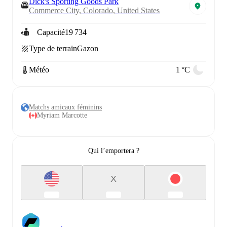
Dick's Sporting Goods Park
Commerce City, Colorado, United States
Capacité
19 734
Type de terrain
Gazon
Météo
1 °C
Matchs amicaux féminins
Myriam Marcotte
Qui l’emportera ?
X