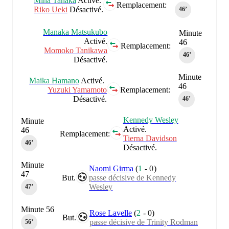
Mina Tanaka
Activé.
Remplacement:
Riko Ueki
Désactivé.
46‎’‎
Manaka Matsukubo
Minute
Activé.
46
Remplacement:
Momoko Tanikawa
46‎’‎
Désactivé.
Minute
Maika Hamano
Activé.
46
Yuzuki Yamamoto
Remplacement:
Désactivé.
46‎’‎
Kennedy Wesley
Minute
Activé.
46
Remplacement:
Tierna Davidson
46‎’‎
Désactivé.
Minute
Naomi Girma
(
1
-
0
)
47
But.
passe décisive de Kennedy
Wesley
47‎’‎
Minute 56
Rose Lavelle
(
2
-
0
)
But.
passe décisive de Trinity Rodman
56‎’‎