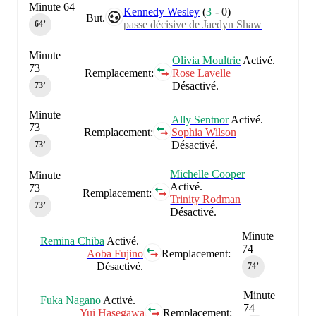
Minute 64
Kennedy Wesley
(
3
-
0
)
But.
passe décisive de Jaedyn Shaw
64‎’‎
Minute
Olivia Moultrie
Activé.
73
Remplacement:
Rose Lavelle
Désactivé.
73‎’‎
Minute
Ally Sentnor
Activé.
73
Remplacement:
Sophia Wilson
Désactivé.
73‎’‎
Michelle Cooper
Minute
Activé.
73
Remplacement:
Trinity Rodman
73‎’‎
Désactivé.
Minute
Remina Chiba
Activé.
74
Aoba Fujino
Remplacement:
Désactivé.
74‎’‎
Minute
Fuka Nagano
Activé.
74
Yui Hasegawa
Remplacement: