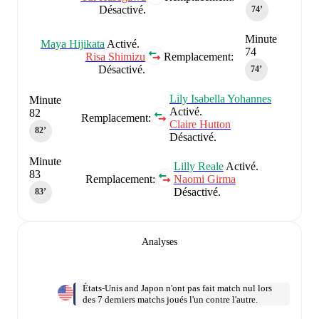
Désactivé.
74‎’‎
Minute
Maya Hijikata
Activé.
74
Risa Shimizu
Remplacement:
Désactivé.
74‎’‎
Lily Isabella Yohannes
Minute
Activé.
82
Remplacement:
Claire Hutton
82‎’‎
Désactivé.
Minute
Lilly Reale
Activé.
83
Remplacement:
Naomi Girma
Désactivé.
83‎’‎
Analyses
États-Unis and Japon n'ont pas fait match nul lors
des 7 derniers matchs joués l'un contre l'autre.