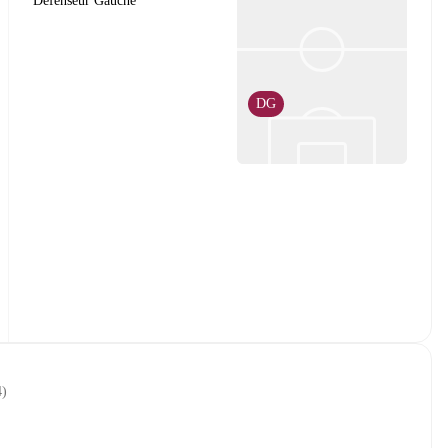
Défenseur Gauche
DG
4
)