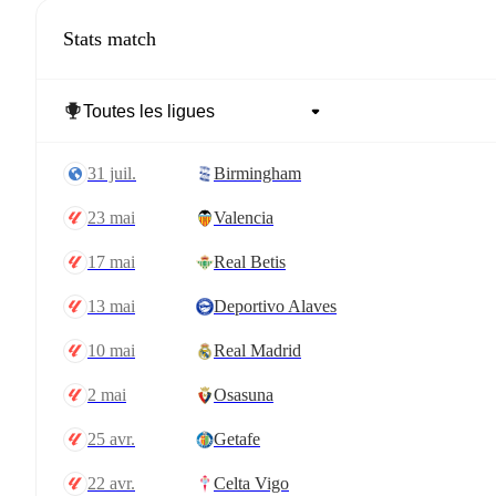
Stats match
31 juil.
Birmingham
23 mai
Valencia
17 mai
Real Betis
13 mai
Deportivo Alaves
10 mai
Real Madrid
2 mai
Osasuna
25 avr.
Getafe
22 avr.
Celta Vigo