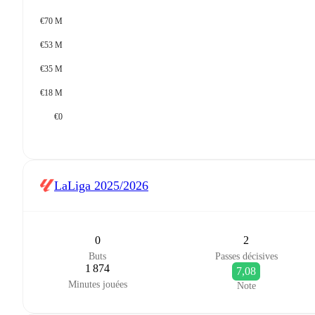
€70 M
€53 M
€35 M
€18 M
€0
LaLiga
2025/2026
0
2
Buts
Passes décisives
1 874
7,08
Minutes jouées
Note