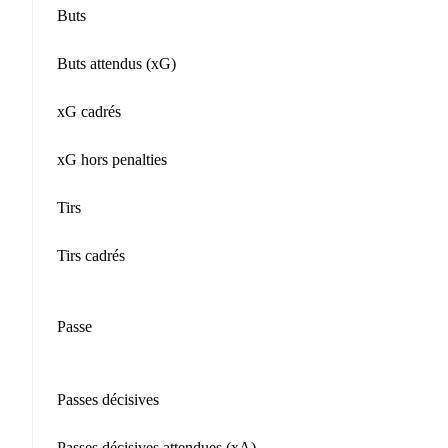
Buts
Buts attendus (xG)
xG cadrés
xG hors penalties
Tirs
Tirs cadrés
Passe
Passes décisives
Passes décisives attendues (xA)