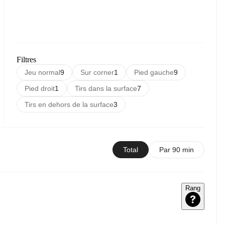
Filtres
Jeu normal
9
Sur corner
1
Pied gauche
9
Pied droit
1
Tirs dans la surface
7
Tirs en dehors de la surface
3
Total
Par 90 min
Rang