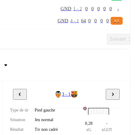
G
N
D
1
-
2
0
0
0
0
0
-
G
N
D
4
-
1
64
0
0
0
0
6,5
Suivant
3 - 1
Type de tir
Pied gauche
Situation
Jeu normal
0,28
-
Résultat
Tir non cadré
xG
xGOT