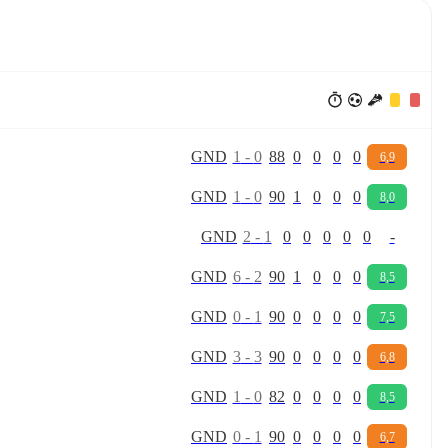
G
N
D
1
-
0
88
0
0
0
0
6,9
G
N
D
1
-
0
90
1
0
0
0
8,0
G
N
D
2
-
1
0
0
0
0
0
-
G
N
D
6
-
2
90
1
0
0
0
8,5
G
N
D
0
-
1
90
0
0
0
0
7,5
G
N
D
3
-
3
90
0
0
0
0
6,8
G
N
D
1
-
0
82
0
0
0
0
8,5
G
N
D
0
-
1
90
0
0
0
0
6,7