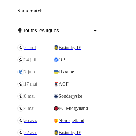
Stats match
2 août
Brøndby IF
24 juil.
OB
7 juin
Ukraine
17 mai
AGF
8 mai
Sønderjyske
4 mai
FC Midtjylland
26 avr.
Nordsjælland
22 avr.
Brøndby IF