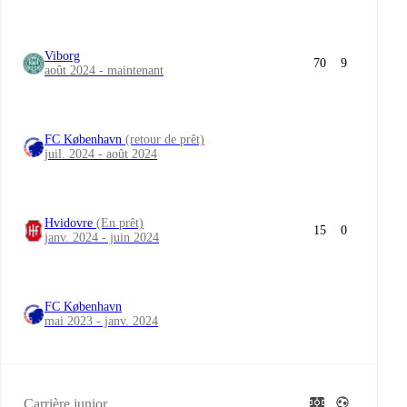
Viborg
70
9
août 2024 - maintenant
FC København
(retour de prêt)
juil. 2024 - août 2024
Hvidovre
(En prêt)
15
0
janv. 2024 - juin 2024
FC København
mai 2023 - janv. 2024
Carrière junior