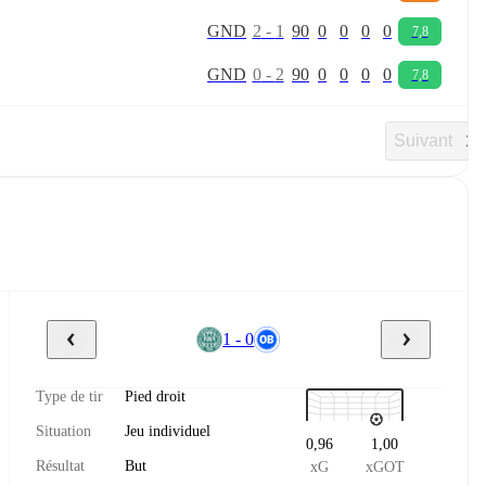
G
N
D
2
-
1
90
0
0
0
0
7,8
G
N
D
0
-
2
90
0
0
0
0
7,8
Suivant
1 - 0
Type de tir
Pied droit
Situation
Jeu individuel
0,96
1,00
Résultat
But
xG
xGOT