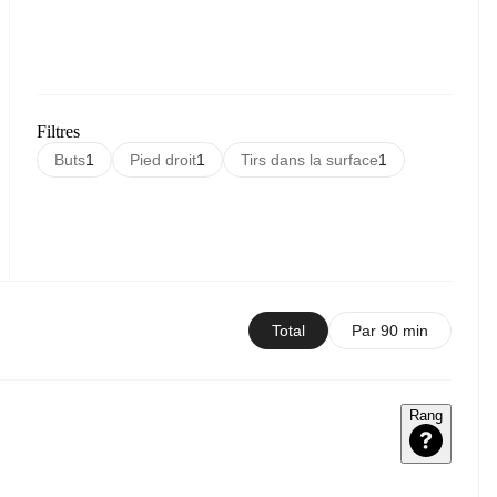
Filtres
Buts
1
Pied droit
1
Tirs dans la surface
1
Total
Par 90 min
Rang