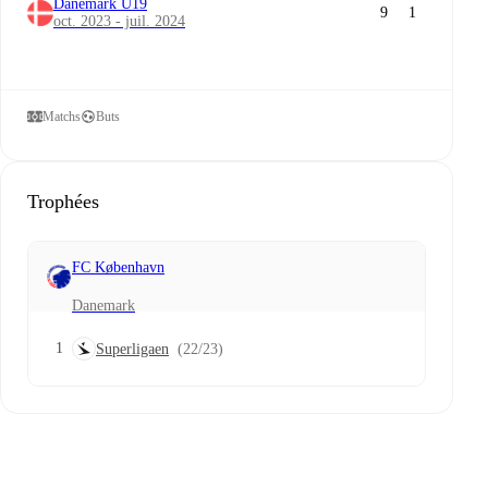
Danemark U19
9
1
oct. 2023 - juil. 2024
Matchs
Buts
Trophées
FC København
Danemark
1
Superligaen
(22/23)