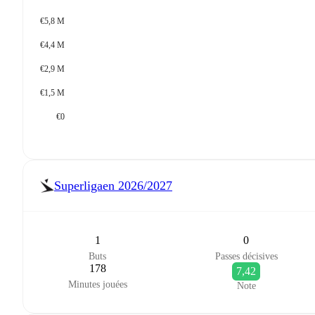
€5,8 M
€4,4 M
€2,9 M
€1,5 M
€0
Superligaen
2026/2027
1
0
Buts
Passes décisives
178
7,42
Minutes jouées
Note