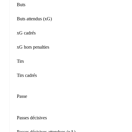
Buts
Buts attendus (xG)
xG cadrés
xG hors penalties
Tirs
Tirs cadrés
Passe
Passes décisives
Passes décisives attendues (xA)