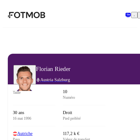
Aller au contenu principal
Florian Rieder
Austria Salzburg
10
Taille
Numéro
30 ans
Droit
16 mai 1996
Pied préféré
Autriche
117,2 k €
Pays
Valeur de transfert