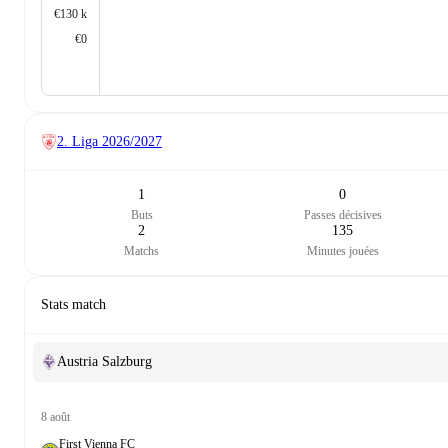
€130 k
€0
2. Liga
2026/2027
1
0
Buts
Passes décisives
2
135
Matchs
Minutes jouées
Stats match
Austria Salzburg
8 août
First Vienna FC