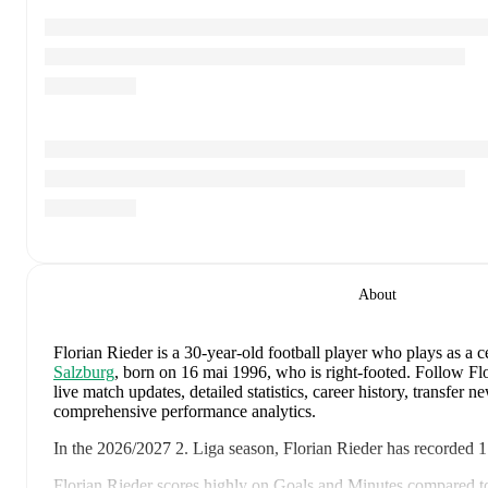
About
Florian Rieder
is a 30-year-old football player who plays as a c
Salzburg
, born on 16 mai 1996, who is right-footed
.
Follow Flo
live match updates, detailed statistics, career history, transfer 
comprehensive performance analytics.
In the
2026/2027
2. Liga
season,
Florian Rieder
has recorded
1
Florian Rieder
scores highly on
Goals
and
Minutes
compared t