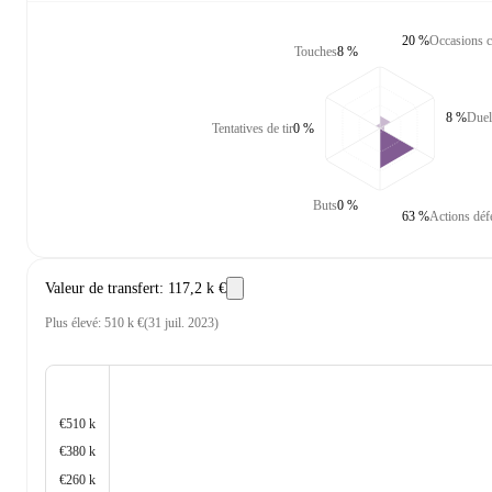
20 %
Occasions c
Touches
8 %
8 %
Duel
Tentatives de tir
0 %
Buts
0 %
63 %
Actions déf
Valeur de transfert
:
117,2 k €
Plus élevé
:
510 k €
(
31 juil. 2023
)
€510 k
€380 k
€260 k