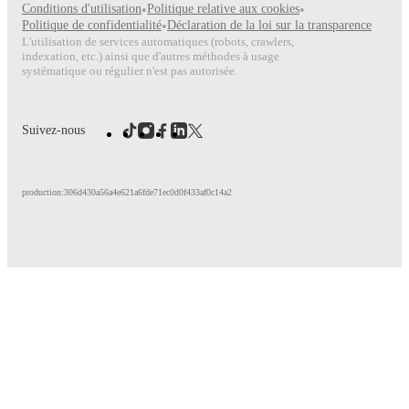
Conditions d'utilisation
•
Politique relative aux cookies
•
Politique de confidentialité
•
Déclaration de la loi sur la transparence
FotMob provides comprehensive coverage of
Florian Rieder
, i
L'utilisation de services automatiques (robots, crawlers,
match-by-match ratings, transfer history, market value trends, 
indexation, etc.) ainsi que d'autres méthodes à usage
analytics.
Follow Florian Rieder to receive notifications about
systématique ou régulier n'est pas autorisée.
other key events.
Suivez-nous
production:306d430a56a4e621a6fde71ec0d0f433af0c14a2