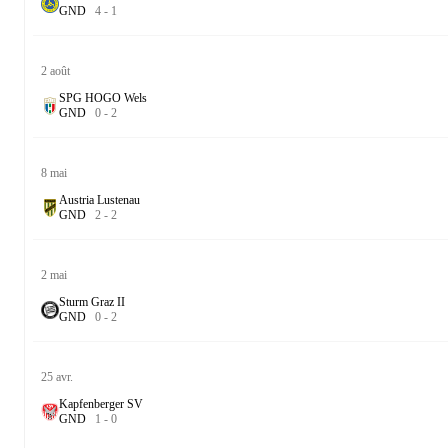
G
N
D
4
-
1
2 août
SPG HOGO Wels
G
N
D
0
-
2
8 mai
Austria Lustenau
G
N
D
2
-
2
2 mai
Sturm Graz II
G
N
D
0
-
2
25 avr.
Kapfenberger SV
G
N
D
1
-
0